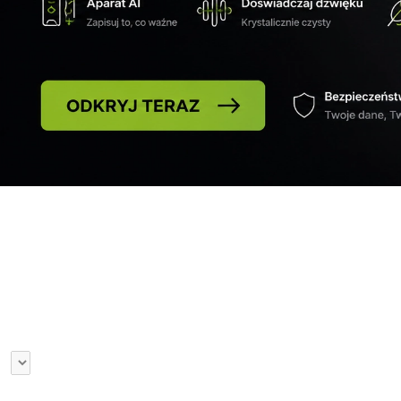
Inteligentne Okulary
Akcesoria Rowero
Inteligentne Okulary
Akcesoria Rowero