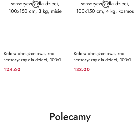
DO KOSZYKA
DO KOSZYKA
Kołdra obciążeniowa, koc
Kołdra obciążeniowa, koc
sensoryczny dla dzieci, 100x150
sensoryczny dla dzieci, 100x150
cm, 3 kg, misie
cm, 4 kg, kosmos
124.60
133.00
Cena:
Cena:
Produkty
Polecamy
o