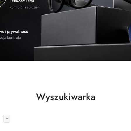
we
Roboty Unitree
Kamery OBSB
we
Roboty Unitree
Kamery OBSB
Wyszukiwarka