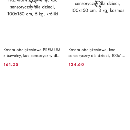
DO KOSZYKA
DO KOSZYKA
Kołdra obciążeniowa PREMIUM
Kołdra obciążeniowa, koc
z bawełny, koc sensoryczny dla
sensoryczny dla dzieci, 100x150
dzieci, 100x150 cm, 5 kg,
cm, 3 kg, kosmos
161.25
124.60
Cena:
Cena:
króliki
Pomiń karuzelę produktów