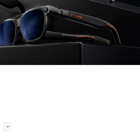
OT
Latarki i Lampy
fifine
OT
Latarki i Lampy
fifine