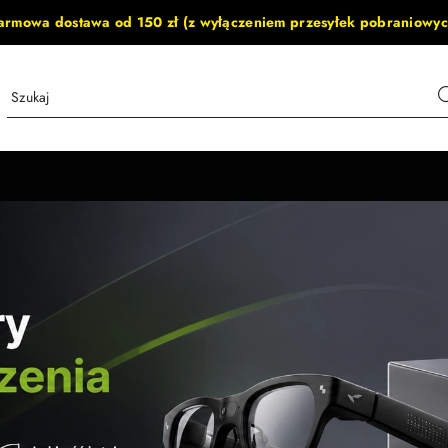
armowa dostawa od 150 zł (z wyłączeniem przesyłek pobraniowyc