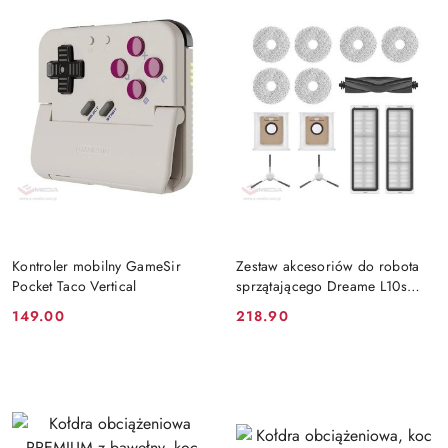
DO KOSZYKA
DO KOSZYKA
Kontroler mobilny GameSir
Zestaw akcesoriów do robota
Pocket Taco Vertical
sprzątającego Dreame L10s
Ultra/L10 Ultra
149.00
218.90
Cena:
Cena: