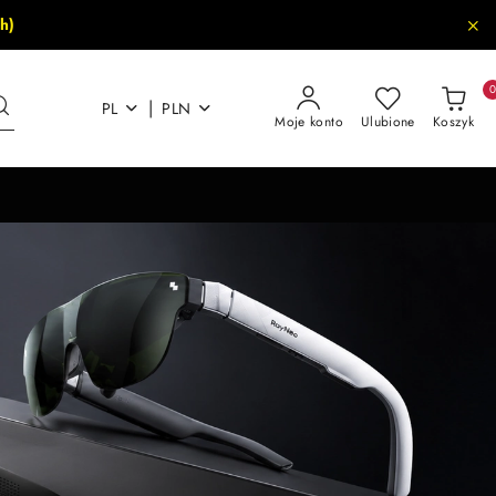
h)
|
PL
PLN
Moje konto
Ulubione
Koszyk