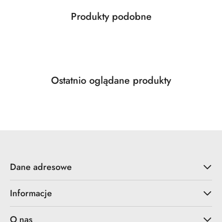
Produkty
Produkty podobne
Pomiń karuzelę produktów
o
statusie:
Produkty
Ostatnio oglądane produkty
Pomiń karuzelę produktów
o
statusie:
Dane adresowe
Informacje
O nas