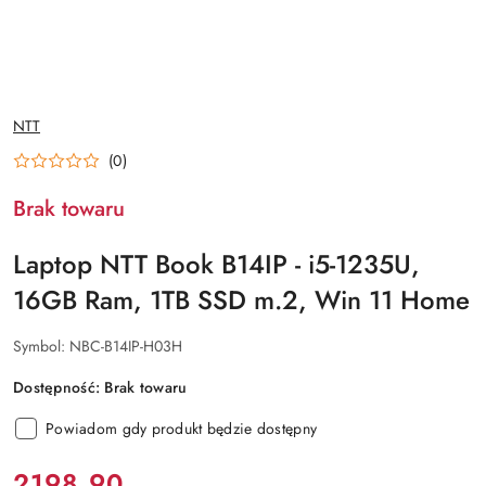
NAZWA
NTT
PRODUCENTA:
(0)
Brak towaru
Laptop NTT Book B14IP - i5-1235U,
16GB Ram, 1TB SSD m.2, Win 11 Home
Symbol:
NBC-B14IP-H03H
Dostępność:
Brak towaru
Powiadom gdy produkt będzie dostępny
cena:
2198.90