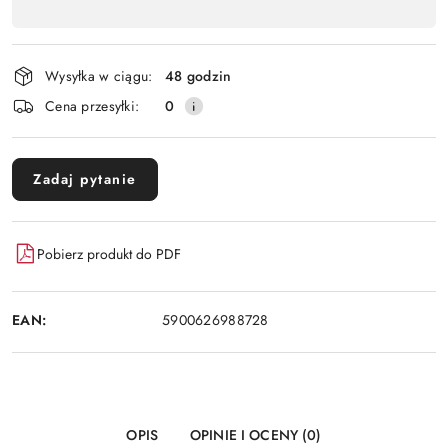
,
Wyślij
płatność
i
Wysyłka w ciągu:
48 godzin
dostawa
Cena przesyłki:
0
Zadaj pytanie
Pobierz produkt do PDF
EAN:
5900626988728
OPIS
OPINIE I OCENY (0)