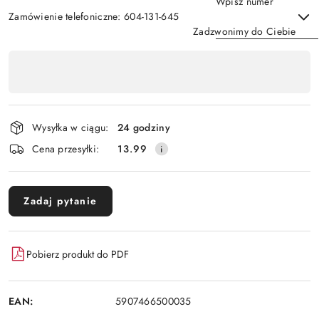
Wpisz numer
Zamówienie telefoniczne: 604-131-645
Zadzwonimy do Ciebie
Dostępność
,
Wyślij
płatność
i
Wysyłka w ciągu:
24 godziny
dostawa
Cena przesyłki:
13.99
Zadaj pytanie
Pobierz produkt do PDF
EAN:
5907466500035