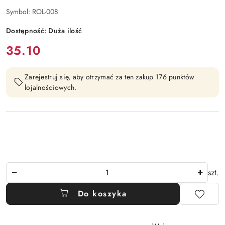
Symbol:
ROL-008
Dostępność:
Duża ilość
cena:
35.10
Zarejestruj się, aby otrzymać za ten zakup 176 punktów
lojalnościowych.
Ilość
szt.
Do koszyka