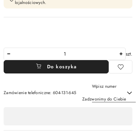
lojalnościowych.
Ilość
szt.
Do koszyka
Wpisz numer
Zamówienie telefoniczne: 604-131-645
Zadzwonimy do Ciebie
Dostępność
,
Wyślij
płatność