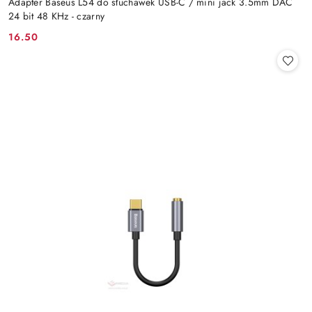
Adapter Baseus L54 do słuchawek USB-C / mini jack 3.5mm DAC
24 bit 48 KHz - czarny
16.50
Cena: