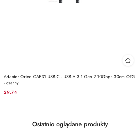
Adapter Orico CAF31 USB-C - USB-A 3.1 Gen 2 10Gbps 30cm OTG
- czarny
29.74
Cena:
Produkty
Ostatnio oglądane produkty
Pomiń karuzelę produktów
o