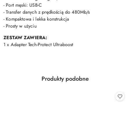
- Port męski: USB-C
- Transfer danych z prędkością do 480Mb/s
- Kompaktowa i lekka konstrukcja
- Prosty w użyciu
ZESTAW ZAWIERA:
1 x Adapter Tech-Protect Ultraboost
Produkty
Produkty podobne
Pomiń karuzelę produktów
o
statusie: