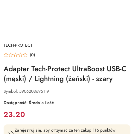
NAZWA
TECH-PROTECT
PRODUCENTA:
(0)
Adapter Tech-Protect UltraBoost USB-C
(męski) / Lightning (żeński) - szary
Symbol:
5906203695119
Dostępność:
Średnia ilość
cena:
23.20
Zarejestruj się, aby otrzymać za ten zakup 116 punktów