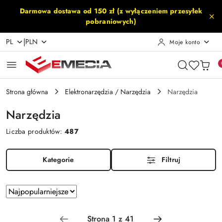
Przejdź do treści głównej
Przejdź do wyszukiwarki
Przejdź do moje konto
Przejdź do menu głównego
Przejdź do stopki
Darmowa dostawa od 150 zł (z wyłączeniem przesyłek
pobraniowych)
|
PL
PLN
Moje konto
Strona główna
Elektronarzędzia / Narzędzia
Narzędzia
Narzędzia
Liczba produktów:
487
Kategorie
Filtruj
Zastosowano
Sortuj
według
sortowanie:
Najpopularniejsze.