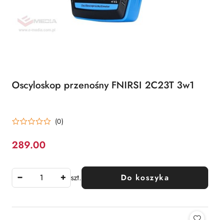
Oscyloskop przenośny FNIRSI 2C23T 3w1
(0)
289.00
Cena:
szt.
Do koszyka