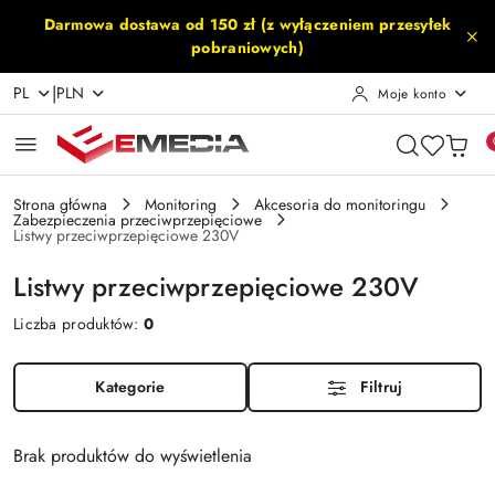
Przejdź do treści głównej
Przejdź do wyszukiwarki
Przejdź do moje konto
Przejdź do menu głównego
Przejdź do stopki
Darmowa dostawa od 150 zł (z wyłączeniem przesyłek
pobraniowych)
|
PL
PLN
Moje konto
Strona główna
Monitoring
Akcesoria do monitoringu
Zabezpieczenia przeciwprzepięciowe
Listwy przeciwprzepięciowe 230V
Listwy przeciwprzepięciowe 230V
Liczba produktów:
0
Kategorie
Filtruj
Brak produktów do wyświetlenia