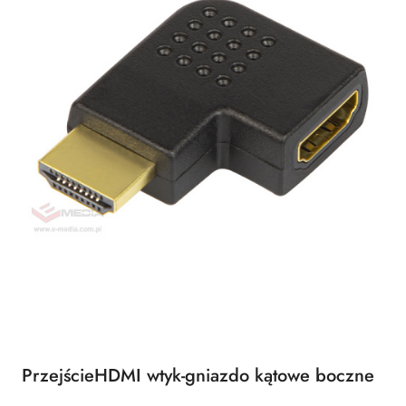
PrzejścieHDMI wtyk-gniazdo kątowe boczne