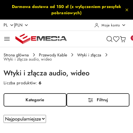
Przejdź do treści głównej
Przejdź do wyszukiwarki
Przejdź do moje konto
Przejdź do menu głównego
Przejdź do stopki
Darmowa dostawa od 150 zł (z wyłączeniem przesyłek
pobraniowych)
|
PL
PLN
Moje konto
Strona główna
Przewody Kable
Wtyki i złącza
Wtyki i złącza audio, wideo
Wtyki i złącza audio, wideo
Liczba produktów:
6
Kategorie
Filtruj
Zastosowano
Sortuj
według
sortowanie:
Najpopularniejsze.