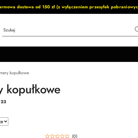
armowa dostawa od 150 zł (z wyłączeniem przesyłek pobraniowyc
mery kopułkowe
y kopułkowe
:
23
e.
(0)