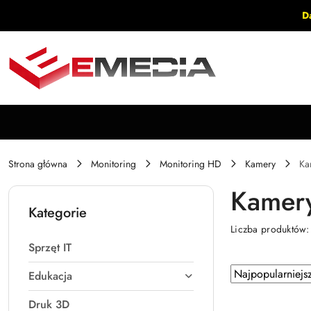
Przejdź do treści głównej
Przejdź do wyszukiwarki
Przejdź do moje konto
Przejdź do menu głównego
Przejdź do stopki
D
Strona główna
Monitoring
Monitoring HD
Kamery
Ka
Kamer
Kategorie
Liczba produktów
Sprzęt IT
Zastosowano
Sortuj
Edukacja
według
sortowanie:
Druk 3D
Najpopularniejsz