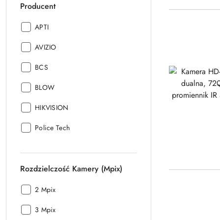
Producent
Producent:
APTI
Producent:
AVIZIO
Producent:
BCS
Producent:
BLOW
Producent:
HIKVISION
Producent:
Police Tech
Rozdzielczość Kamery (Mpix)
Rozdzielczość
2 Mpix
Kamery
Rozdzielczość
(Mpix):
3 Mpix
Kamery