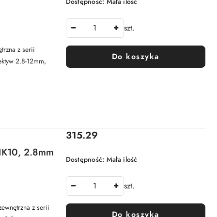
Dostępność:
Mała ilość
szt.
zna z serii
Do koszyka
ektyw 2.8-12mm,
Cena:
315.29
 IK10, 2.8mm
Dostępność:
Mała ilość
szt.
wnętrzna z serii
Do koszyka