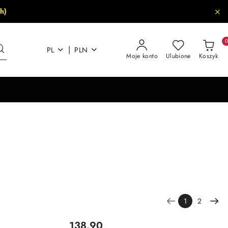
h)
|
PL
PLN
Moje konto
Ulubione
Koszyk
1
2
Cena:
138.90