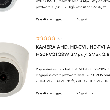
AVIZIO BASIC, rozdzielczość: 4 Mpx, stały obiekt
przetwornik 1/3" OV High-Resolution CMOS, za...
Wysyłka w ciągu:
48 godzin
(0)
KAMERA AHD, HD-CVI, HD-TVI A
H50PV21-28W 2Mpx / 5Mpx 2.
Poprzednikiem produktu był: APTI-H50PV2-28W 
megapikselowa z przetwornikiem 1/3" CMOS oraz
/ HD-CVI / HD-TVI. Interfejs AHD / HD-CVI / HD..
Wysyłka w ciągu:
24 godziny