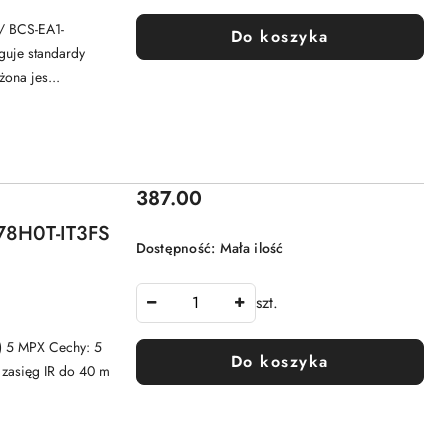
/ BCS-EA1-
Do koszyka
uje standardy
na jes...
Cena:
387.00
78H0T-IT3FS
Dostępność:
Mała ilość
szt.
 5 MPX Cechy: 5
Do koszyka
 zasięg IR do 40 m