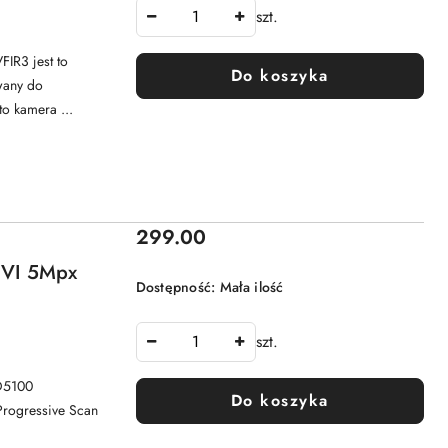
szt.
IR3 jest to
Do koszyka
wany do
 kamera ...
Cena:
299.00
CVI 5Mpx
Dostępność:
Mała ilość
szt.
D5100
Do koszyka
Progressive Scan