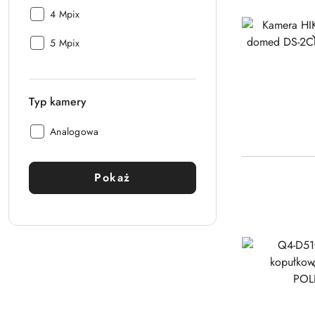
Rozdzielczość
(Mpix):
4 Mpix
Kamery
Rozdzielczość
(Mpix):
5 Mpix
Kamery
(Mpix):
Typ kamery
Typ
Analogowa
kamery:
Pokaż