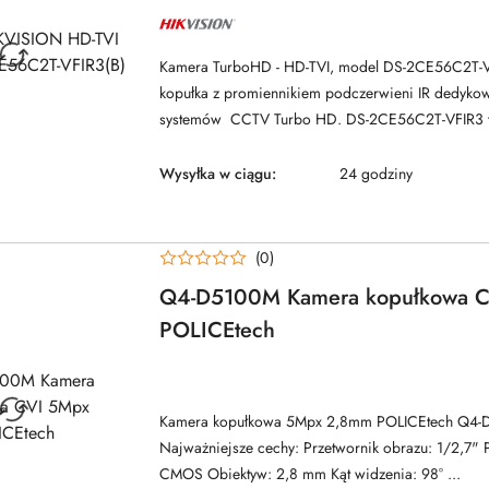
NAZWA
PRODUCENTA:
HIKVISION
Kamera TurboHD - HD-TVI, model DS-2CE56C2T-VF
kopułka z promiennikiem podczerwieni IR dedyko
systemów CCTV Turbo HD. DS-2CE56C2T-VFIR3 to
Wysyłka w ciągu:
24 godziny
(0)
Q4-D5100M Kamera kopułkowa 
POLICEtech
NAZWA
PRODUCENTA:
POLICE
TECH
Kamera kopułkowa 5Mpx 2,8mm POLICEtech Q4-
Najważniejsze cechy: Przetwornik obrazu: 1/2,7" 
CMOS Obiektyw: 2,8 mm Kąt widzenia: 98° ...