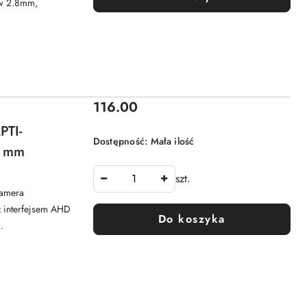
yw 2.8mm,
Cena:
116.00
PTI-
Dostępność:
Mała ilość
8 mm
szt.
Kamera
 interfejsem AHD
Do koszyka
.