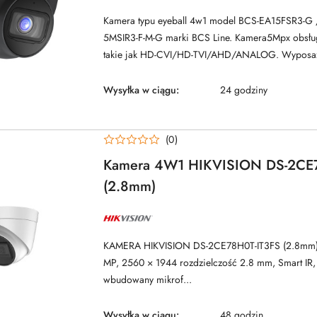
BCS
Kamera typu eyeball 4w1 model BCS-EA15FSR3-G 
5MSIR3-F-M-G marki BCS Line. Kamera5Mpx obsług
takie jak HD-CVI/HD-TVI/AHD/ANALOG. Wyposażo
Wysyłka w ciągu:
24 godziny
(0)
Kamera 4W1 HIKVISION DS-2CE
(2.8mm)
NAZWA
PRODUCENTA:
HIKVISION
KAMERA HIKVISION DS-2CE78H0T-IT3FS (2.8mm)
MP, 2560 × 1944 rozdzielczość 2.8 mm, Smart IR,
wbudowany mikrof...
Wysyłka w ciągu:
48 godzin