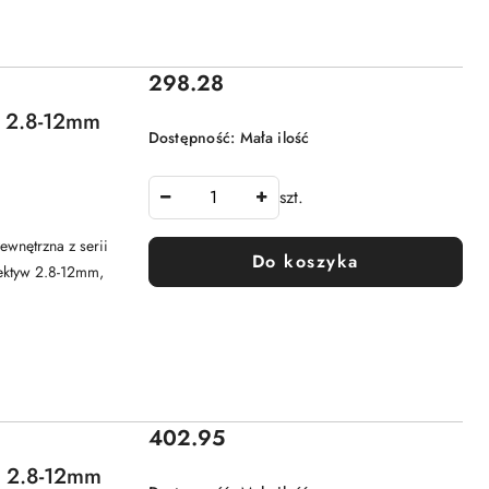
Cena:
298.28
, 2.8-12mm
Dostępność:
Mała ilość
szt.
wnętrzna z serii
Do koszyka
ektyw 2.8-12mm,
Cena:
402.95
, 2.8-12mm