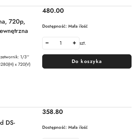
Cena:
480.00
na, 720p,
Dostępność:
Mała ilość
ewnętrzna
szt.
twornik: 1/3''
Do koszyka
1280(H) x 720(V)
Cena:
358.80
d DS-
Dostępność:
Mała ilość