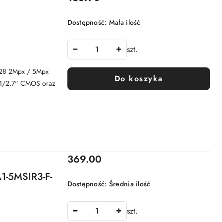
Dostępność:
Mała ilość
szt.
28 2Mpx / 5Mpx
Do koszyka
 1/2.7" CMOS oraz
Cena:
369.00
1-5MSIR3-F-
Dostępność:
Średnia ilość
szt.