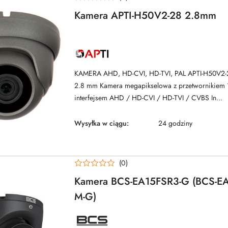
Kamera APTI-H50V2-28 2.8mm
NAZWA
PRODUCENTA:
APTI
KAMERA AHD, HD-CVI, HD-TVI, PAL APTI-H50V2-
2.8 mm Kamera megapikselowa z przetwornikiem
interfejsem AHD / HD-CVI / HD-TVI / CVBS In...
Wysyłka w ciągu:
24 godziny
(0)
Kamera BCS-EA15FSR3-G (BCS-EA
M-G)
NAZWA
PRODUCENTA: