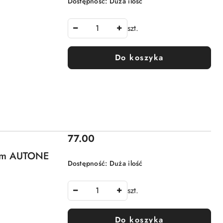
Dostępność:
Duża ilość
szt.
Do koszyka
Cena:
77.00
 m AUTONE
Dostępność:
Duża ilość
szt.
Do koszyka