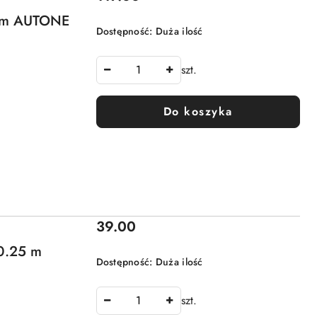
5 m AUTONE
Dostępność:
Duża ilość
szt.
Do koszyka
Cena:
39.00
0.25 m
Dostępność:
Duża ilość
szt.