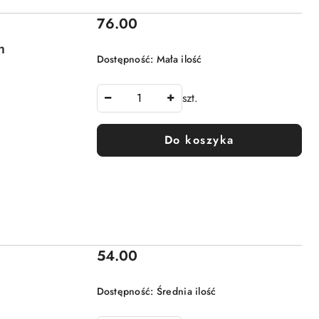
Cena:
76.00
m
Dostępność:
Mała ilość
szt.
Do koszyka
Cena:
54.00
Dostępność:
Średnia ilość