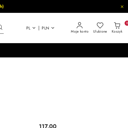
h)
|
PL
PLN
Moje konto
Ulubione
Koszyk
Cena:
117.00