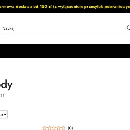
armowa dostawa od 150 zł (z wyłączeniem przesyłek pobraniowyc
ody
:
11
e.
(0)