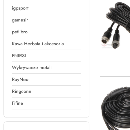
igpsport
gamesir
petlibro
Kawa Herbata i akcesoria
FNIRSI
Wykrywacze metali
RayNeo
Ringconn
Fifine