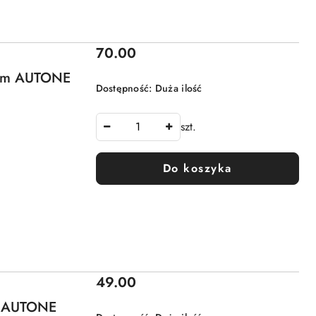
Cena:
70.00
0 m AUTONE
Dostępność:
Duża ilość
szt.
Do koszyka
Cena:
49.00
m AUTONE