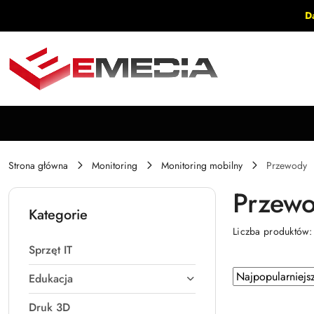
Przejdź do treści głównej
Przejdź do wyszukiwarki
Przejdź do moje konto
Przejdź do menu głównego
Przejdź do stopki
D
Strona główna
Monitoring
Monitoring mobilny
Przewody
Przew
Kategorie
Liczba produktów
Sprzęt IT
Zastosowano
Sortuj
Edukacja
według
sortowanie:
Druk 3D
Najpopularniejsz