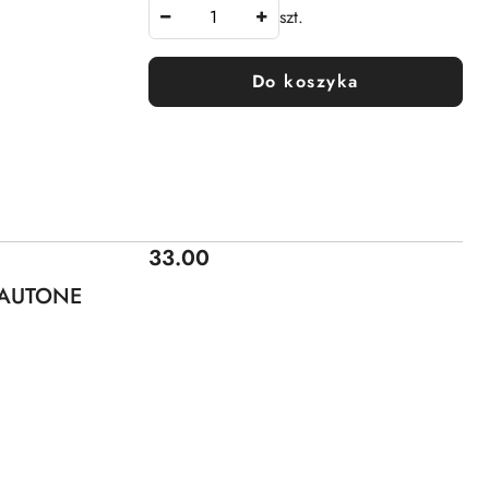
szt.
Do koszyka
Cena:
33.00
 AUTONE