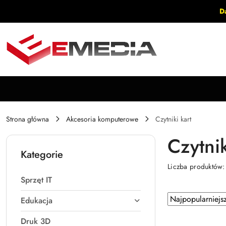
Przejdź do treści głównej
Przejdź do wyszukiwarki
Przejdź do moje konto
Przejdź do menu głównego
Przejdź do stopki
D
Strona główna
Akcesoria komputerowe
Czytniki kart
Czytnik
Kategorie
Liczba produktów
Sprzęt IT
Zastosowano
Sortuj
Edukacja
według
sortowanie:
Druk 3D
Najpopularniejsz