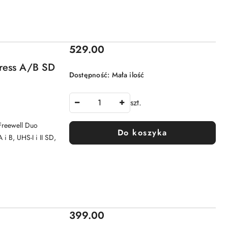
Cena:
529.00
press A/B SD
Dostępność:
Mała ilość
szt.
 Freewell Duo
Do koszyka
i B, UHS-I i II SD,
Cena:
399.00