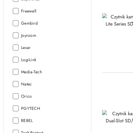
Producent:
Freewell
Producent:
Gembird
Producent:
Joyroom
Producent:
Lexar
Producent:
LogiLink
Producent:
Media-Tech
Producent:
Natec
Producent:
Orico
Producent:
PGYTECH
Producent:
REBEL
Producent:
Tech-Protect