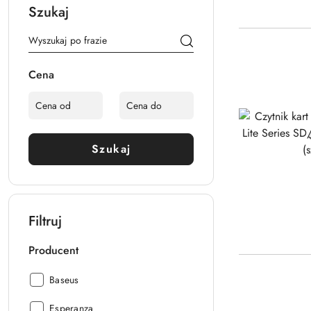
Szukaj
Cena
Szukaj
Filtruj
Producent
Producent:
Baseus
Producent:
Esperanza