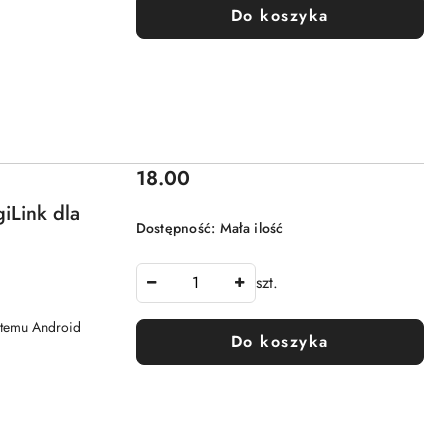
Do koszyka
Cena:
18.00
iLink dla
Dostępność:
Mała ilość
szt.
ystemu Android
Do koszyka