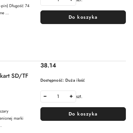
-pin) Długość 74
e ...
Do koszyka
Cena:
38.14
 kart SD/TF
Dostępność:
Duża ilość
szt.
szary
Do koszyka
enionej marki
.