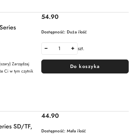
Cena:
54.90
Series
Dostępność:
Duża ilość
szt.
szary) Zarządzaj
Do koszyka
e Ci w tym czytnik
Cena:
44.90
eries SD/TF,
Dostępność:
Mała ilość