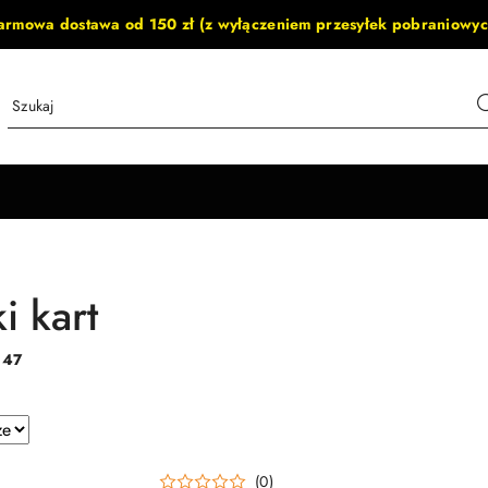
armowa dostawa od 150 zł (z wyłączeniem przesyłek pobraniowyc
i kart
:
47
e.
(0)