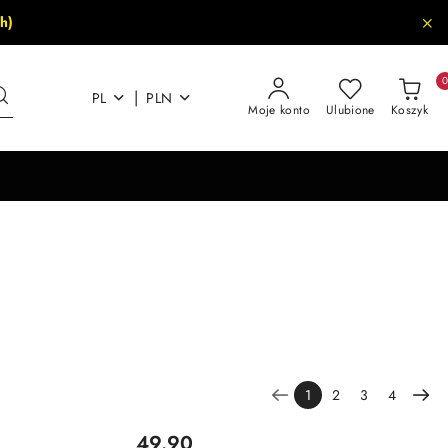
h)
|
PL
PLN
Moje konto
Ulubione
Koszyk
1
2
3
4
Cena:
49.90