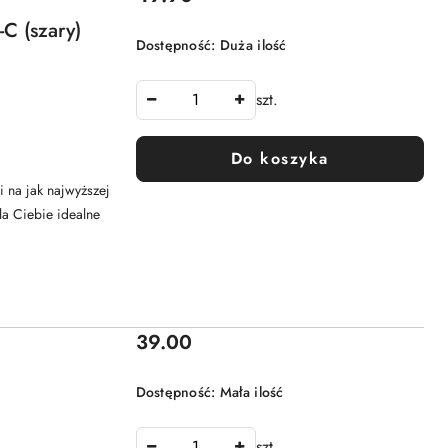
C (szary)
Dostępność:
Duża ilość
szt.
Do koszyka
 na jak najwyższej
la Ciebie idealne
Cena:
39.00
Dostępność:
Mała ilość
szt.