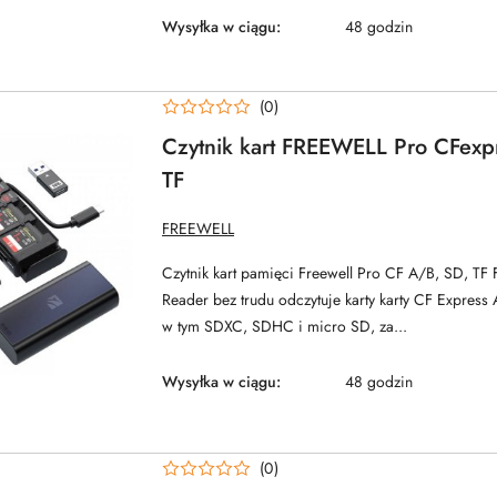
Wysyłka w ciągu:
48 godzin
(0)
Czytnik kart FREEWELL Pro CFex
TF
NAZWA
FREEWELL
PRODUCENTA:
Czytnik kart pamięci Freewell Pro CF A/B, SD, TF
Reader bez trudu odczytuje karty karty CF Express A 
w tym SDXC, SDHC i micro SD, za...
Wysyłka w ciągu:
48 godzin
(0)