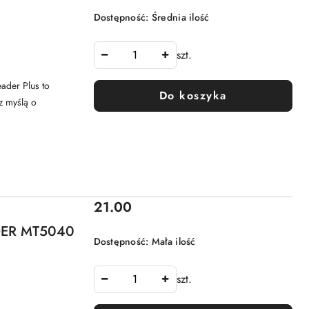
Dostępność:
Średnia ilość
szt.
eader Plus to
Do koszyka
z myślą o
Cena:
21.00
ADER MT5040
Dostępność:
Mała ilość
szt.