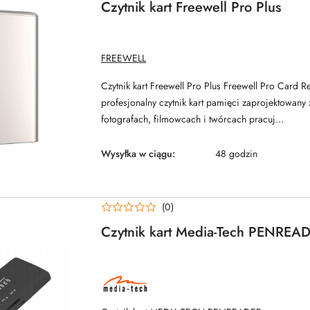
Czytnik kart Freewell Pro Plus
NAZWA
FREEWELL
PRODUCENTA:
Czytnik kart Freewell Pro Plus Freewell Pro Card R
profesjonalny czytnik kart pamięci zaprojektowany 
fotografach, filmowcach i twórcach pracuj...
Wysyłka w ciągu:
48 godzin
(0)
Czytnik kart Media-Tech PENRE
NAZWA
PRODUCENTA:
MEDIA-
TECH