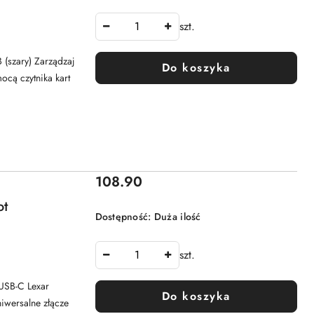
szt.
 (szary) Zarządzaj
Do koszyka
cą czytnika kart
Cena:
108.90
ot
Dostępność:
Duża ilość
szt.
 USB-C Lexar
Do koszyka
niwersalne złącze