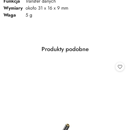
Funkcja
Transfer danych
Wymiary
około 31 x 16 x 9 mm
Waga
5 g
Produkty
Produkty podobne
Pomiń karuzelę produktów
o
statusie: