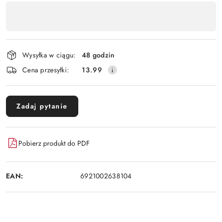
Dostępność
,
Wyślij
płatność
i
Wysyłka w ciągu:
48 godzin
dostawa
Cena przesyłki:
13.99
Zadaj pytanie
Pobierz produkt do PDF
EAN:
6921002638104