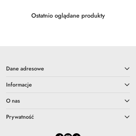
Produkty
Ostatnio oglądane produkty
Pomiń karuzelę produktów
o
statusie:
Dane adresowe
Informacje
O nas
Prywatność