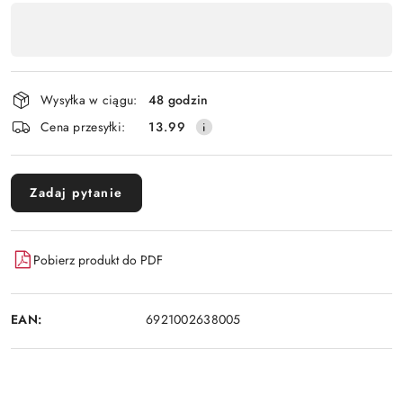
Dostępność
,
Wyślij
płatność
i
Wysyłka w ciągu:
48 godzin
dostawa
Cena przesyłki:
13.99
Zadaj pytanie
Pobierz produkt do PDF
EAN:
6921002638005