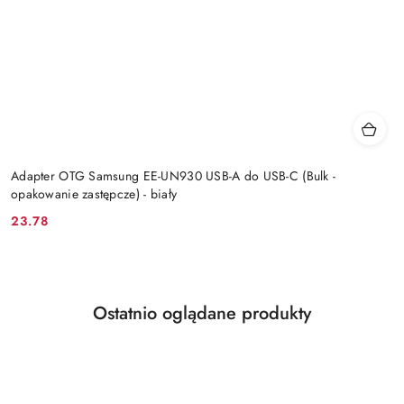
Adapter OTG Samsung EE-UN930 USB-A do USB-C (Bulk -
opakowanie zastępcze) - biały
23.78
Cena:
Produkty
Ostatnio oglądane produkty
Pomiń karuzelę produktów
o
statusie: