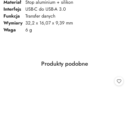
Materiał
Stop aluminium + silikon
Interfejs
USB-C do USB-A 3.0
Funkcja
Transfer danych
Wymiary
32,2 x 16,07 x 9,39 mm
Waga
6 g
Produkty
Produkty podobne
Pomiń karuzelę produktów
o
statusie: