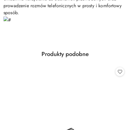
prowadzenie rozmów telefonicznych w prosty i komfortowy
sposób.
Produkty
Produkty podobne
Pomiń karuzelę produktów
o
statusie: