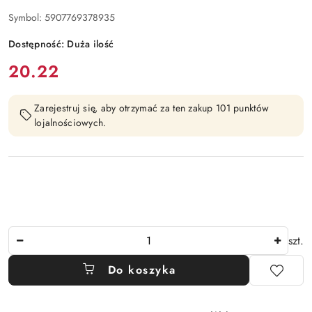
Symbol:
5907769378935
Dostępność:
Duża ilość
cena:
20.22
Zarejestruj się, aby otrzymać za ten zakup 101 punktów
lojalnościowych.
Ilość
szt.
Do koszyka