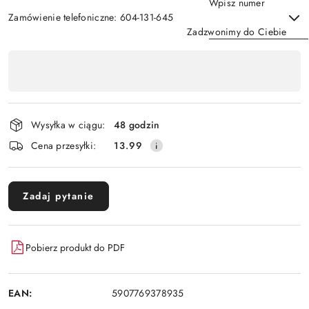
Wpisz numer
Zamówienie telefoniczne: 604-131-645
Zadzwonimy do Ciebie
Dostępność
,
Wyślij
płatność
i
Wysyłka w ciągu:
48 godzin
dostawa
Cena przesyłki:
13.99
Zadaj pytanie
Pobierz produkt do PDF
EAN:
5907769378935