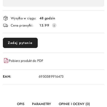
,
Wyślij
płatność
i
Wysyłka w ciągu:
48 godzin
dostawa
Cena przesyłki:
13.99
Zadaj pytanie
Pobierz produkt do PDF
EAN:
6950589916473
OPIS
PARAMETRY
OPINIE I OCENY (0)