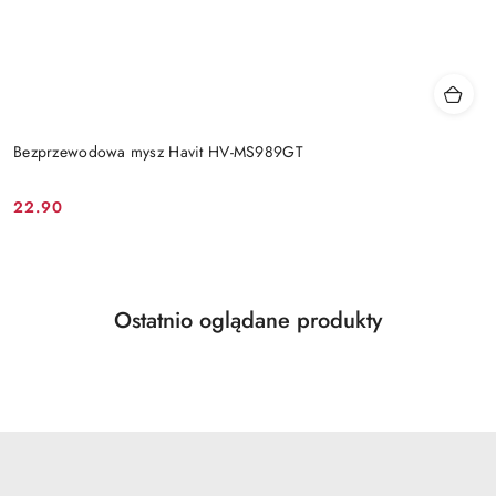
Bezprzewodowa mysz Havit HV-MS989GT
22.90
Cena:
Produkty
Ostatnio oglądane produkty
Pomiń karuzelę produktów
o
statusie: