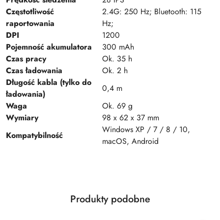
Częstotliwość
2.4G: 250 Hz; Bluetooth: 115
raportowania
Hz;
DPI
1200
Pojemność akumulatora
300 mAh
Czas pracy
Ok. 35 h
Czas ładowania
Ok. 2 h
Długość kabla (tylko do
0,4 m
ładowania)
Waga
Ok. 69 g
Wymiary
98 x 62 x 37 mm
Windows XP / 7 / 8 / 10,
Kompatybilność
macOS, Android
Produkty
Produkty podobne
Pomiń karuzelę produktów
o