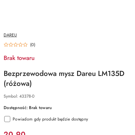
NAZWA
DAREU
PRODUCENTA:
(0)
Brak towaru
Bezprzewodowa mysz Dareu LM135D
(różowa)
Symbol:
43378-0
Dostępność:
Brak towaru
Powiadom gdy produkt będzie dostępny
cena:
20.90