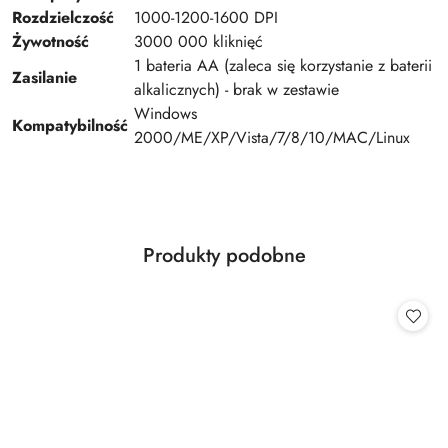
Rozdzielczość
1000-1200-1600 DPI
Żywotność
3000 000 kliknięć
1 bateria AA (zaleca się korzystanie z baterii
Zasilanie
alkalicznych) - brak w zestawie
Windows
Kompatybilność
2000/ME/XP/Vista/7/8/10/MAC/Linux
Produkty
Produkty podobne
Pomiń karuzelę produktów
o
statusie: