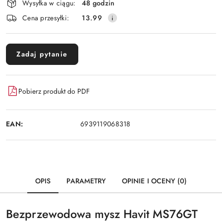
Wysyłka w ciągu:
48 godzin
dostawa
Cena przesyłki:
13.99
Zadaj pytanie
Pobierz produkt do PDF
EAN:
6939119068318
OPIS
PARAMETRY
OPINIE I OCENY (0)
Bezprzewodowa mysz Havit MS76GT