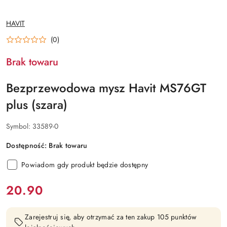
NAZWA
HAVIT
PRODUCENTA:
(0)
Brak towaru
Bezprzewodowa mysz Havit MS76GT
plus (szara)
Symbol:
33589-0
Dostępność:
Brak towaru
Powiadom gdy produkt będzie dostępny
cena:
20.90
Zarejestruj się, aby otrzymać za ten zakup 105 punktów