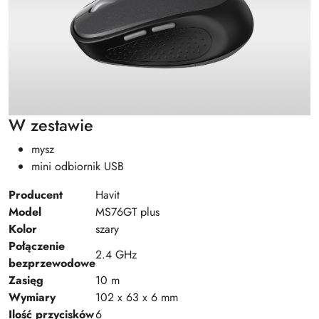
W zestawie
mysz
mini odbiornik USB
Producent
Havit
Model
MS76GT plus
Kolor
szary
Połączenie
2.4 GHz
bezprzewodowe
Zasięg
10 m
Wymiary
102 x 63 x 6 mm
Ilość przycisków
6