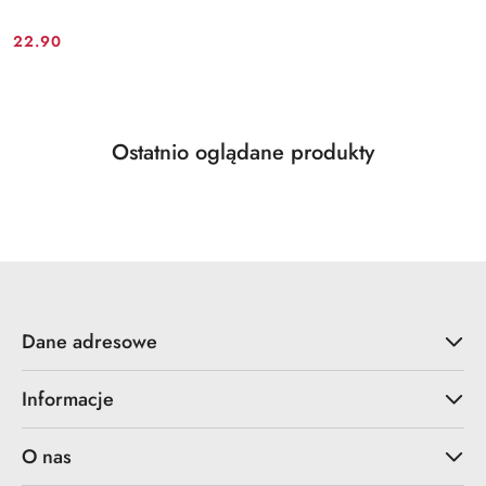
22.90
Cena:
Produkty
Ostatnio oglądane produkty
Pomiń karuzelę produktów
o
statusie:
Dane adresowe
Informacje
O nas