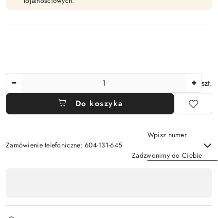
lojalnościowych.
Ilość
szt.
Do koszyka
Wpisz numer
Zamówienie telefoniczne: 604-131-645
Zadzwonimy do Ciebie
Dostępność
,
Wyślij
płatność
i