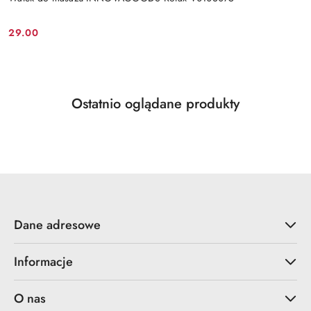
29.00
Cena:
Produkty
Ostatnio oglądane produkty
Pomiń karuzelę produktów
o
statusie:
Dane adresowe
Informacje
O nas