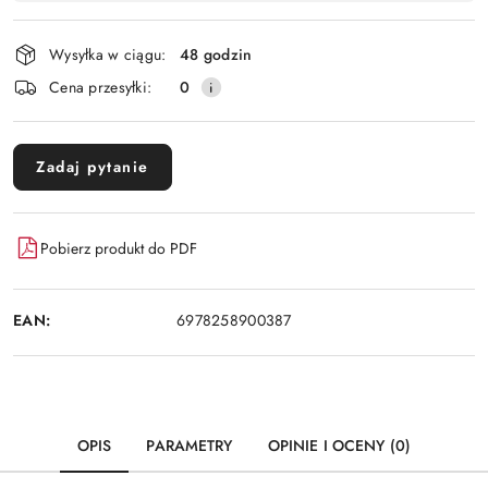
Wyślij
płatność
i
Wysyłka w ciągu:
48 godzin
dostawa
Cena przesyłki:
0
Zadaj pytanie
Pobierz produkt do PDF
EAN:
6978258900387
OPIS
PARAMETRY
OPINIE I OCENY (0)