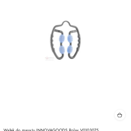
Wałek do masażu INNOVAGOODS Rolax V0103075