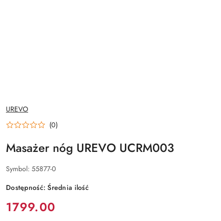
NAZWA
UREVO
PRODUCENTA:
(0)
Masażer nóg UREVO UCRM003
Symbol:
55877-0
Dostępność:
Średnia ilość
cena:
1799.00