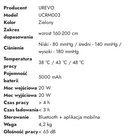
Producent
UREVO
Model
UCRM003
Kolor
Zielony
Zakres
wzrost 160-200 cm
dopasowania
Niski - 80 mmHg / średni - 140 mmHg /
Ciśnienie
wysoki - 180 mmHg
Temperatura
38 °C / 43 °C / 48 °C
pracy
Pojemność
5000 mAh
baterii
Moc wejściowa
20 W
Moc wyjściowa
20 W
Czas pracy
> 4 h
Czas ładowania
< 3 h
Sterowanie
Bluetooth + aplikacja mobilna
Waga
4,2 kg
Głośność pracy
< 65 dB