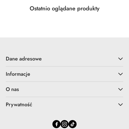
Produkty
Ostatnio oglądane produkty
Pomiń karuzelę produktów
o
statusie:
Dane adresowe
Informacje
O nas
Prywatność