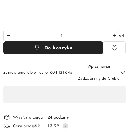
Ilość
szt.
Do koszyka
Wpisz numer
Zamówienie telefoniczne: 604-131-645
Zadzwonimy do Ciebie
Dostępność
,
Wyślij
płatność
i
Wysyłka w ciągu:
24 godziny
dostawa
Cena przesyłki:
13.99