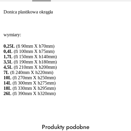
Donica plastikowa okrągła
wymiary:
0,25L
(fi 90mm X h70mm)
0,4L
(fi 100mm X h75mm)
1,7L
(fi 150mm X h140mm)
3,5L
(fi 190mm X h180mm)
4,5L
(fi 210mm X h200mm)
7L
(fi 240mm X h220mm)
10L
(fi 270mm X h250mm)
14L
(fi 300mm X h275mm)
18L
(fi 330mm X h295mm)
26L
(fi 390mm X h320mm)
Produkty
Produkty podobne
Pomiń karuzelę produktów