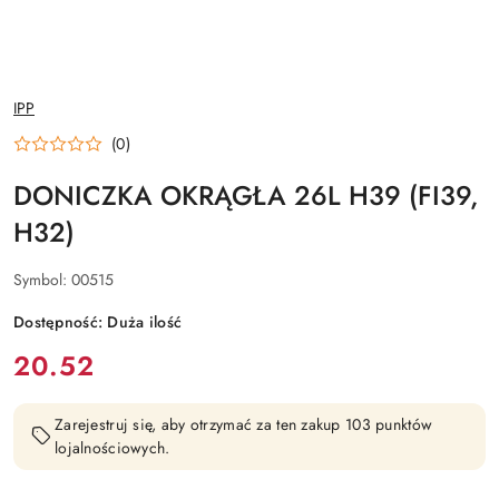
NAZWA
IPP
PRODUCENTA:
(0)
DONICZKA OKRĄGŁA 26L H39 (FI39,
H32)
Symbol:
00515
Dostępność:
Duża ilość
cena:
20.52
Zarejestruj się, aby otrzymać za ten zakup 103 punktów
lojalnościowych.