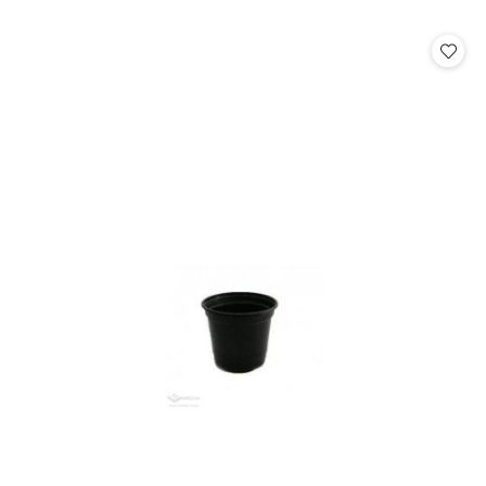
o
statusie: