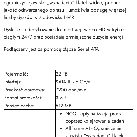
ograniczyć zjawisko „wypadania" klatek wideo, podnosi
jakość odtwarzanego obrazu i umożliwia obsługę większej
liczby dysków w środowisku NVR
Dyski te są dedykowane do rejestracji wideo HD w trybie
ciągłym 24/7 oraz posiadają zmniejszone zużycie energii
Podłączany jest za pomocą złącza Serial ATA
Pojemność
:
22 TB
Interfejs
:
SATA III
- 6 Gb/s
Prędkość obrotowa
:
7200 obr./min
Format szerokości
:
3.5 "
Pamięć cache
:
512 MB
NCQ
- optymalizacja pracy
poprzez kolejkowania zadań
AllFrame AI
- Ograniczenie
zjawiska "wypadania" klatek