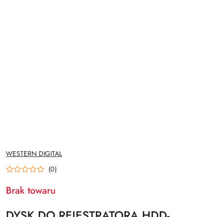
NAZWA
WESTERN DIGITAL
PRODUCENTA:
(0)
Brak towaru
DYSK DO REJESTRATORA HDD-