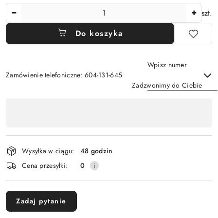
Ilość
szt.
Do koszyka
Wpisz numer
Zamówienie telefoniczne: 604-131-645
Zadzwonimy do Ciebie
Dostępność
,
Wyślij
płatność
i
Wysyłka w ciągu:
48 godzin
dostawa
Cena przesyłki:
0
Zadaj pytanie