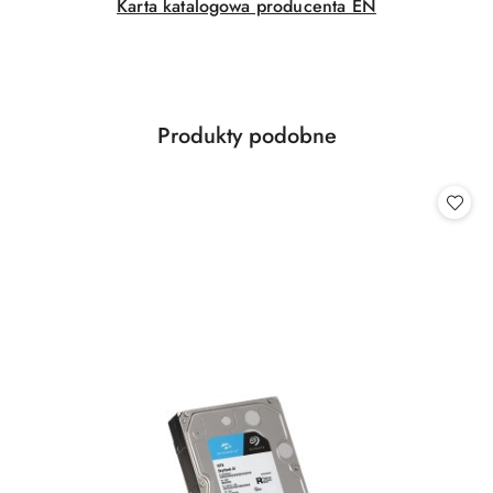
Karta katalogowa producenta EN
Produkty
Produkty podobne
Pomiń karuzelę produktów
o
statusie: