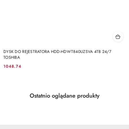
DYSK DO REJESTRATORA HDD-HDWT840UZSVA 4TB 24/7
TOSHIBA
1048.74
Cena:
Produkty
Ostatnio oglądane produkty
Pomiń karuzelę produktów
o
statusie: