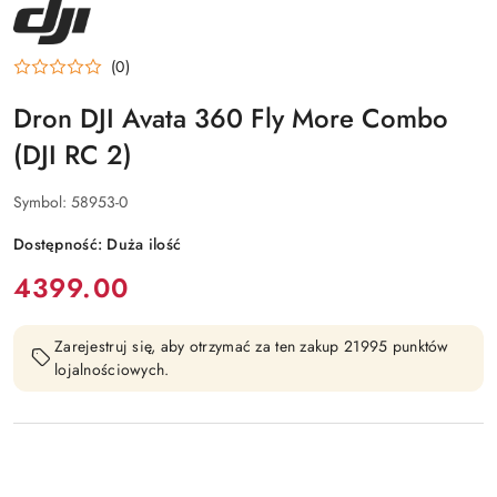
NAZWA
PRODUCENTA:
DJI
(0)
Dron DJI Avata 360 Fly More Combo
(DJI RC 2)
Symbol:
58953-0
Dostępność:
Duża ilość
cena:
4399.00
Zarejestruj się, aby otrzymać za ten zakup 21995 punktów
lojalnościowych.