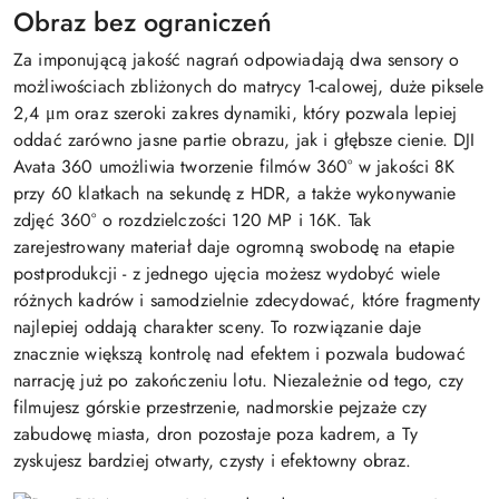
Obraz bez ograniczeń
Za imponującą jakość nagrań odpowiadają dwa sensory o
możliwościach zbliżonych do matrycy 1-calowej, duże piksele
2,4 μm oraz szeroki zakres dynamiki, który pozwala lepiej
oddać zarówno jasne partie obrazu, jak i głębsze cienie. DJI
Avata 360 umożliwia tworzenie filmów 360° w jakości 8K
przy 60 klatkach na sekundę z HDR, a także wykonywanie
zdjęć 360° o rozdzielczości 120 MP i 16K. Tak
zarejestrowany materiał daje ogromną swobodę na etapie
postprodukcji - z jednego ujęcia możesz wydobyć wiele
różnych kadrów i samodzielnie zdecydować, które fragmenty
najlepiej oddają charakter sceny. To rozwiązanie daje
znacznie większą kontrolę nad efektem i pozwala budować
narrację już po zakończeniu lotu. Niezależnie od tego, czy
filmujesz górskie przestrzenie, nadmorskie pejzaże czy
zabudowę miasta, dron pozostaje poza kadrem, a Ty
zyskujesz bardziej otwarty, czysty i efektowny obraz.