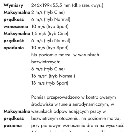
Wymiary
246×199×55,5 mm (dł.×szer.×wys.)
Maksymalna
2 m/s (tryb Cine)
prędkość
6 m/s (tryb Normal)
wznoszenia
10 m/s (tryb Sport)
Maksymalna
1,5 m/s (tryb Cine)
prędkość
6 m/s (tryb Normal)
opadania
10 m/s (tryb Sport)
Na poziomie morza, w warunkach
bezwietrznych:
6 m/s (tryb Cine)
16 m/s* (tryb Normal)
18 m/s (tryb Sport)
Pomiar przeprowadzono w kontrolowanym
środowisku w tunelu aerodynamicznym, w
Maksymalna
warunkach odpowiadających pracy w
prędkość
bezwietrznym otoczeniu, na poziomie morza,
pozioma
przy pionowym wznoszeniu drona na wysokość