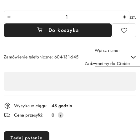
Ilość
szt.
Do koszyka
Wpisz numer
Zamówienie telefoniczne: 604-131-645
Zadzwonimy do Ciebie
Dostępność
,
Wyślij
płatność
i
Wysyłka w ciągu:
48 godzin
dostawa
Cena przesyłki:
0
Zadaj pytanie