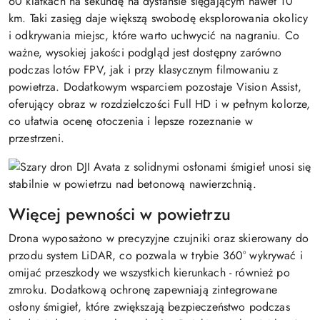
60 klatkach na sekundę na dystansie sięgającym nawet 10
km. Taki zasięg daje większą swobodę eksplorowania okolicy
i odkrywania miejsc, które warto uchwycić na nagraniu. Co
ważne, wysokiej jakości podgląd jest dostępny zarówno
podczas lotów FPV, jak i przy klasycznym filmowaniu z
powietrza. Dodatkowym wsparciem pozostaje Vision Assist,
oferujący obraz w rozdzielczości Full HD i w pełnym kolorze,
co ułatwia ocenę otoczenia i lepsze rozeznanie w
przestrzeni.
Więcej pewności w powietrzu
Drona wyposażono w precyzyjne czujniki oraz skierowany do
przodu system LiDAR, co pozwala w trybie 360° wykrywać i
omijać przeszkody we wszystkich kierunkach - również po
zmroku. Dodatkową ochronę zapewniają zintegrowane
osłony śmigieł, które zwiększają bezpieczeństwo podczas