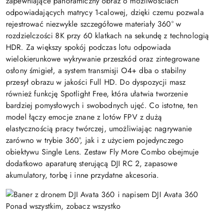
zapewniające panoramiczny obraz o możliwościach
odpowiadających matrycy 1-calowej, dzięki czemu pozwala
rejestrować niezwykle szczegółowe materiały 360° w
rozdzielczości 8K przy 60 klatkach na sekundę z technologią
HDR. Za większy spokój podczas lotu odpowiada
wielokierunkowe wykrywanie przeszkód oraz zintegrowane
osłony śmigieł, a system transmisji O4+ dba o stabilny
przesył obrazu w jakości Full HD. Do dyspozycji masz
również funkcję Spotlight Free, która ułatwia tworzenie
bardziej pomysłowych i swobodnych ujęć. Co istotne, ten
model łączy emocje znane z lotów FPV z dużą
elastycznością pracy twórczej, umożliwiając nagrywanie
zarówno w trybie 360°, jak i z użyciem pojedynczego
obiektywu Single Lens. Zestaw Fly More Combo obejmuje
dodatkowo aparaturę sterującą DJI RC 2, zapasowe
akumulatory, torbę i inne przydatne akcesoria.