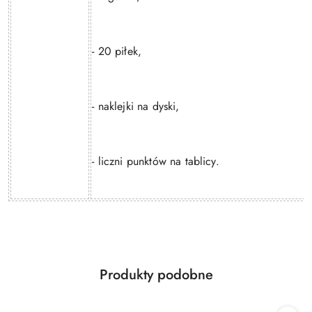
- 20 piłek,
- naklejki na dyski,
- liczni punktów na tablicy.
Produkty
Produkty podobne
Pomiń karuzelę produktów
o
statusie: