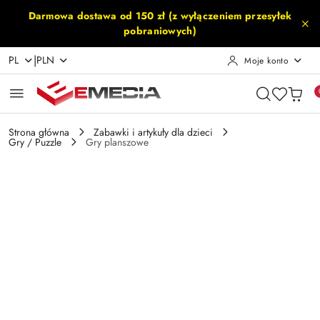
Przejdź do treści głównej
Przejdź do wyszukiwarki
Przejdź do moje konto
Przejdź do menu głównego
Przejdź do opisu produktu
Przejdź do stopki
Darmowa dostawa od 150 zł (z wyłączeniem przesyłek
pobraniowych)
|
PL
PLN
Moje konto
Strona główna
Zabawki i artykuły dla dzieci
Gry / Puzzle
Gry planszowe