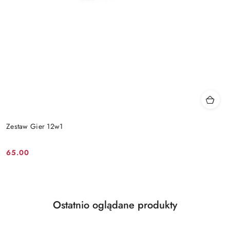
Zestaw Gier 12w1
65.00
Cena:
Produkty
Ostatnio oglądane produkty
Pomiń karuzelę produktów
o