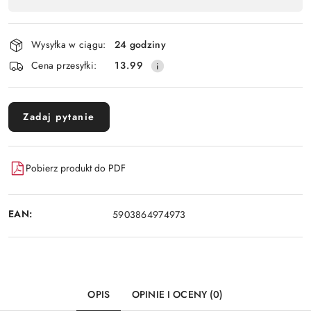
Wyślij
płatność
i
Wysyłka w ciągu:
24 godziny
dostawa
Cena przesyłki:
13.99
Zadaj pytanie
Pobierz produkt do PDF
EAN:
5903864974973
OPIS
OPINIE I OCENY (0)