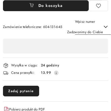
Do koszyka
Wpisz numer
Zamówienie telefoniczne: 604-131-645
Zadzwonimy do Ciebie
Dostępność
,
Wyślij
płatność
i
Wysyłka w ciągu:
24 godziny
dostawa
Cena przesyłki:
13.99
Zadaj pytanie
Pobierz produkt do PDF