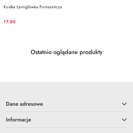
Kostka Łamigłówka Pomarańcza
17.00
Cena:
Produkty
Ostatnio oglądane produkty
Pomiń karuzelę produktów
o
statusie:
Dane adresowe
Informacje