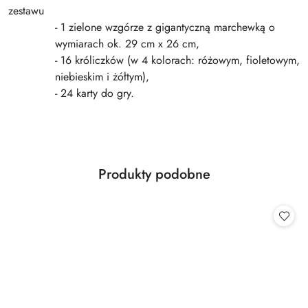
zestawu
- 1 zielone wzgórze z gigantyczną marchewką o
wymiarach ok. 29 cm x 26 cm,
- 16 króliczków (w 4 kolorach: różowym, fioletowym,
niebieskim i żółtym),
- 24 karty do gry.
Produkty
Produkty podobne
Pomiń karuzelę produktów
o
statusie: