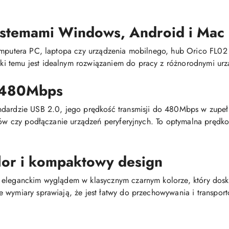
ystemami Windows, Android i Mac
omputera PC, laptopa czy urządzenia mobilnego, hub Orico FL02 
 temu jest idealnym rozwiązaniem do pracy z różnorodnymi urz
i 480Mbps
ndardzie USB 2.0, jego prędkość transmisji do 480Mbps w zupeł
ików czy podłączanie urządzeń peryferyjnych. To optymalna prędk
lor i kompaktowy design
 eleganckim wyglądem w klasycznym czarnym kolorze, który dosk
e wymiary sprawiają, że jest łatwy do przechowywania i transpo