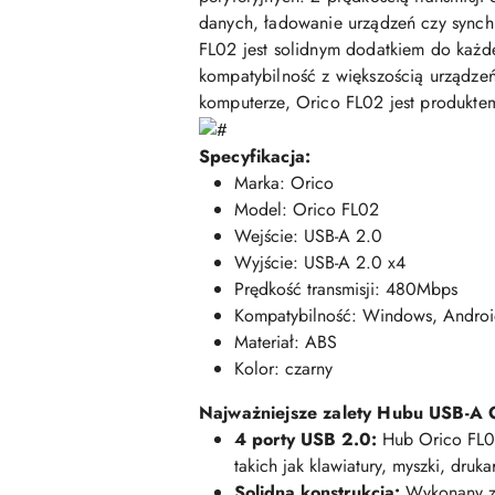
danych, ładowanie urządzeń czy synch
FL02 jest solidnym dodatkiem do każd
kompatybilność z większością urządzeń
komputerze, Orico FL02 jest produktem
Specyfikacja:
Marka: Orico
Model: Orico FL02
Wejście: USB-A 2.0
Wyjście: USB-A 2.0 x4
Prędkość transmisji: 480Mbps
Kompatybilność: Windows, Andro
Materiał: ABS
Kolor: czarny
Najważniejsze zalety Hubu USB-A 
4 porty USB 2.0:
Hub Orico FL02
takich jak klawiatury, myszki, dru
Solidna konstrukcja:
Wykonany z 