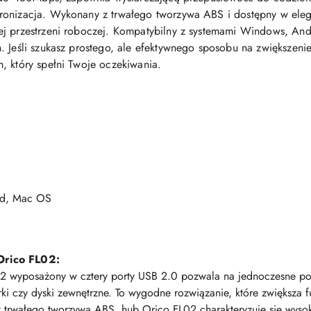
ronizacja. Wykonany z trwałego tworzywa ABS i dostępny w ele
ej przestrzeni roboczej. Kompatybilny z systemami Windows, An
. Jeśli szukasz prostego, ale efektywnego sposobu na zwiększen
, który spełni Twoje oczekiwania.
id, Mac OS
Orico FL02:
 wyposażony w cztery porty USB 2.0 pozwala na jednoczesne podł
karki czy dyski zewnętrzne. To wygodne rozwiązanie, które zwiększ
trwałego tworzywa ABS, hub Orico FL02 charakteryzuje się wyso