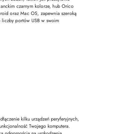
ganckim czarnym kolorze, hub Orico
droid oraz Mac OS, zapewnia szeroką
ie liczby portów USB w swoim
ączenie kilku urządzeń peryferyjnych,
a funkcjonalność Twojego komputera.
ką odpornością na uszkodzenia