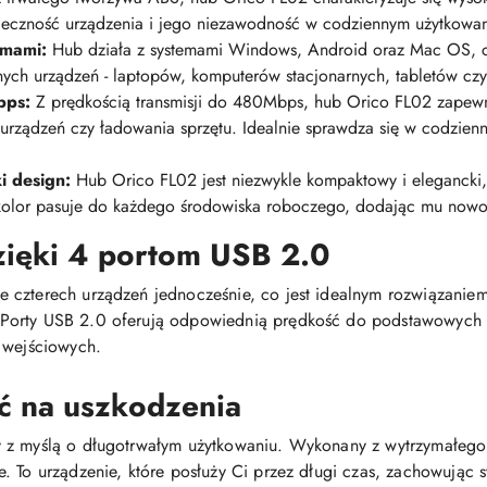
eczność urządzenia i jego niezawodność w codziennym użytkowan
emami:
Hub działa z systemami Windows, Android oraz Mac OS, c
nych urządzeń - laptopów, komputerów stacjonarnych, tabletów cz
bps:
Z prędkością transmisji do 480Mbps, hub Orico FL02 zapew
i urządzeń czy ładowania sprzętu. Idealnie sprawdza się w codzien
i design:
Hub Orico FL02 jest niezwykle kompaktowy i elegancki
y kolor pasuje do każdego środowiska roboczego, dodając mu nowo
zięki 4 portom USB 2.0
 czterech urządzeń jednocześnie, co jest idealnym rozwiązaniem
orty USB 2.0 oferują odpowiednią prędkość do podstawowych zad
 wejściowych.
ć na uszkodzenia
 z myślą o długotrwałym użytkowaniu. Wykonany z wytrzymałego
. To urządzenie, które posłuży Ci przez długi czas, zachowując s