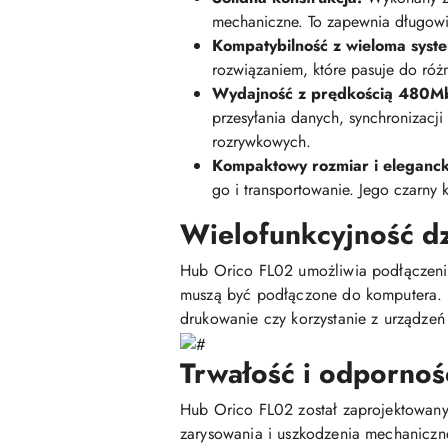
mechaniczne. To zapewnia długowi
Kompatybilność z wieloma syst
rozwiązaniem, które pasuje do róż
Wydajność z prędkością 480M
przesyłania danych, synchronizacj
rozrywkowych.
Kompaktowy rozmiar i eleganck
go i transportowanie. Jego czarn
Wielofunkcyjność d
Hub Orico FL02 umożliwia podłączenie
muszą być podłączone do komputera. P
drukowanie czy korzystanie z urządzeń
Trwałość i odpornoś
Hub Orico FL02 został zaprojektowany
zarysowania i uszkodzenia mechaniczne