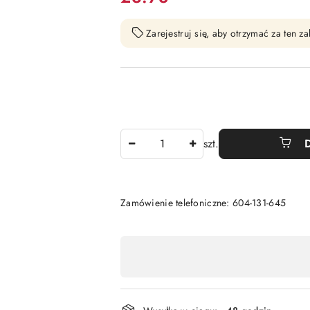
Zarejestruj się, aby otrzymać za ten 
Ilość
szt.
Zamówienie telefoniczne: 604-131-645
Dostępność
,
płatność