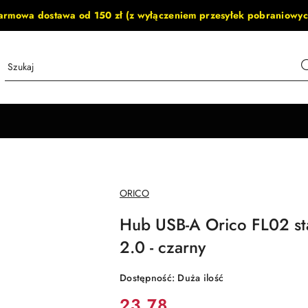
armowa dostawa od 150 zł (z wyłączeniem przesyłek pobraniowyc
NAZWA
ORICO
PRODUCENTA:
Hub USB-A Orico FL02 st
2.0 - czarny
Dostępność:
Duża ilość
cena:
23.78