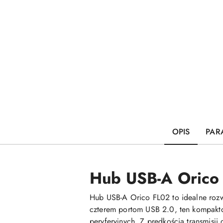
OPIS
PAR
Hub USB-A Orico 
Hub USB-A Orico FL02 to idealne rozw
czterem portom USB 2.0, ten kompakto
peryferyjnych. Z prędkością transmisj