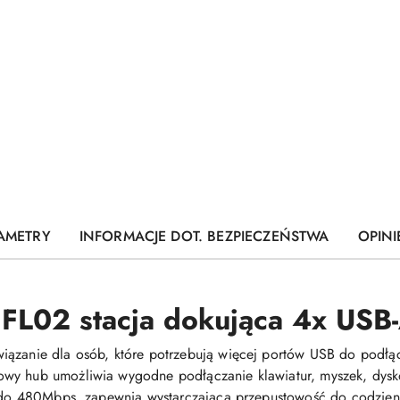
AMETRY
INFORMACJE DOT. BEZPIECZEŃSTWA
OPINI
FL02 stacja dokująca 4x USB-
iązanie dla osób, które potrzebują więcej portów USB do podłąc
wy hub umożliwia wygodne podłączanie klawiatur, myszek, dysk
i do 480Mbps, zapewnia wystarczającą przepustowość do codzienn