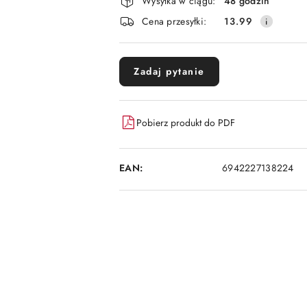
i
Wysyłka w ciągu:
48 godzin
dostawa
Cena przesyłki:
13.99
Zadaj pytanie
Pobierz produkt do PDF
EAN:
6942227138224