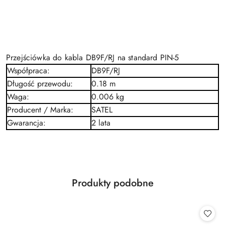
Przejściówka do kabla DB9F/RJ na standard PIN-5
Współpraca
:
DB9F/RJ
Długość przewodu
:
0.18 m
Waga
:
0.006 kg
Producent / Marka
:
SATEL
Gwarancja
:
2 lata
Produkty
Produkty podobne
Pomiń karuzelę produktów
o
statusie: