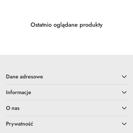
Produkty
Ostatnio oglądane produkty
Pomiń karuzelę produktów
o
statusie:
Dane adresowe
Informacje
O nas
Prywatność