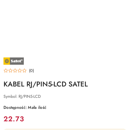
NAZWA
PRODUCENTA:
SATEL
(0)
KABEL RJ/PIN5-LCD SATEL
Symbol:
RJ/PIN5-LCD
Dostępność:
Mała ilość
cena:
22.73