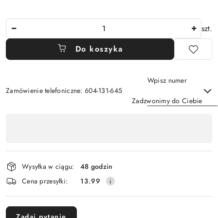
Ilość
szt.
Do koszyka
Wpisz numer
Zamówienie telefoniczne: 604-131-645
Zadzwonimy do Ciebie
Dostępność
,
Wyślij
płatność
i
Wysyłka w ciągu:
48 godzin
dostawa
Cena przesyłki:
13.99
Zadaj pytanie