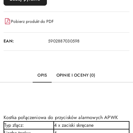
Pobierz produkt do PDF
EAN:
5902887030598
OPIS
OPINIE I OCENY (0)
Kostka połączeniowa do przycisków alarmowych APWK
Typ złącz
:
4 x zaciski skręcane
Liczba torów
:
4