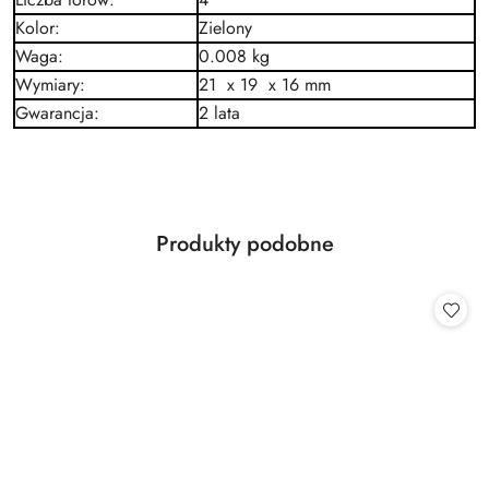
Kolor
:
Zielony
Waga
:
0.008 kg
Wymiary
:
21 x 19 x 16 mm
Gwarancja
:
2 lata
Produkty
Produkty podobne
Pomiń karuzelę produktów
o
statusie: