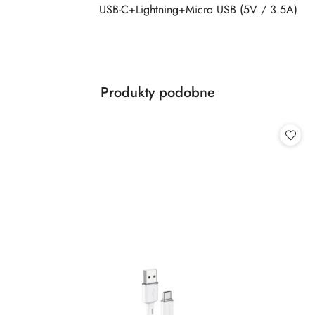
USB-C+Lightning+Micro USB (5V / 3.5A)
Produkty
Produkty podobne
Pomiń karuzelę produktów
o
statusie: