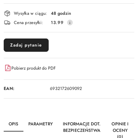
płatność
i
Wysyłka w ciągu:
48 godzin
dostawa
Cena przesyłki:
13.99
Zadaj pytanie
Pobierz produkt do PDF
EAN:
6932172609092
OPIS
PARAMETRY
INFORMACJE DOT.
OPINIE I
BEZPIECZEŃSTWA
OCENY
(0)