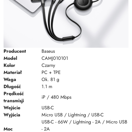
Producent
Baseus
Model
CAMJ010101
Kolor
Czarny
Materiał
PC + TPE
Waga
Ok. 81 g
Długość
1.1 m
Prędkość
iP / 480 Mbps
transmisji
Wejście
USB-C
Wyjścia
Micro USB / Lightning / USB-C
USB-C - 66W / Lightning - 2A / Micro USB
Moc
- 2A