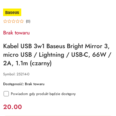
NAZWA
PRODUCENTA:
BASEUS
(0)
Brak towaru
Kabel USB 3w1 Baseus Bright Mirror 3,
micro USB / Lightning / USB-C, 66W /
2A, 1.1m (czarny)
Symbol:
25214-0
Dostępność:
Brak towaru
Powiadom gdy produkt będzie dostępny
cena:
20.00