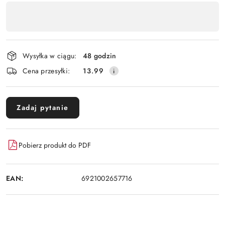
Dostępność
,
Wyślij
płatność
i
Wysyłka w ciągu:
48 godzin
dostawa
Cena przesyłki:
13.99
Zadaj pytanie
Pobierz produkt do PDF
EAN:
6921002657716