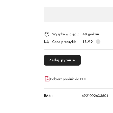
Dostępność
,
płatność
i
Wysyłka w ciągu:
48 godzin
dostawa
Cena przesyłki:
13.99
Zadaj pytanie
Pobierz produkt do PDF
EAN:
6921002633604