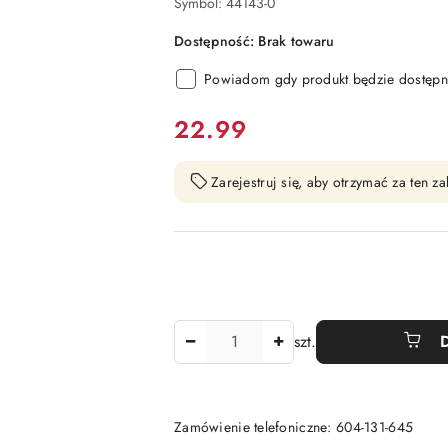
Symbol:
44143-0
Dostępność:
Brak towaru
Powiadom gdy produkt będzie dostępn
cena:
22.99
Zarejestruj się, aby otrzymać za ten 
Ilość
szt.
Zamówienie telefoniczne: 604-131-645