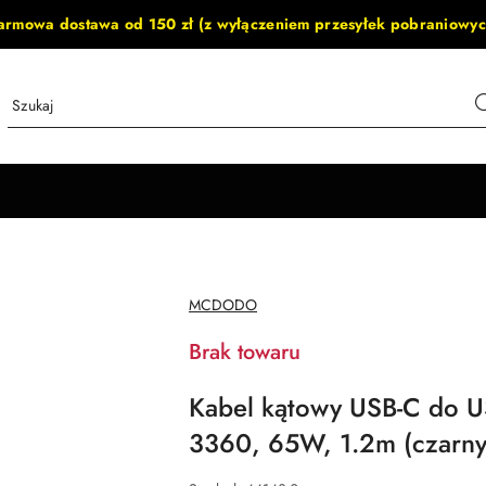
armowa dostawa od 150 zł (z wyłączeniem przesyłek pobraniowyc
NAZWA
MCDODO
PRODUCENTA:
Brak towaru
Kabel kątowy USB-C do 
3360, 65W, 1.2m (czarny