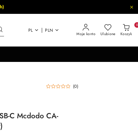
h)
|
PL
PLN
Moje konto
Ulubione
Koszyk
(0)
USB-C Mcdodo CA-
)