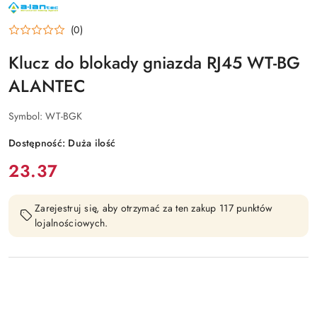
NAZWA
PRODUCENTA:
ALANTEC
(0)
Klucz do blokady gniazda RJ45 WT-BG
ALANTEC
Symbol:
WT-BGK
Dostępność:
Duża ilość
cena:
23.37
Zarejestruj się, aby otrzymać za ten zakup 117 punktów
lojalnościowych.