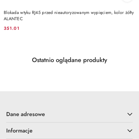
Blokada wtyku RJ45 przed nieautoryzowanym wypięciem, kolor żółty
ALANTEC
351.01
Cena:
Produkty
Ostatnio oglądane produkty
Pomiń karuzelę produktów
o
statusie:
Dane adresowe
Informacje