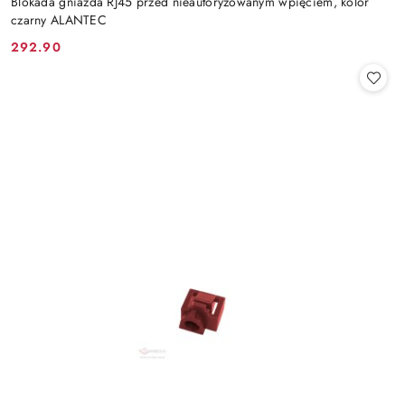
Blokada gniazda RJ45 przed nieautoryzowanym wpięciem, kolor
czarny ALANTEC
292.90
Cena: