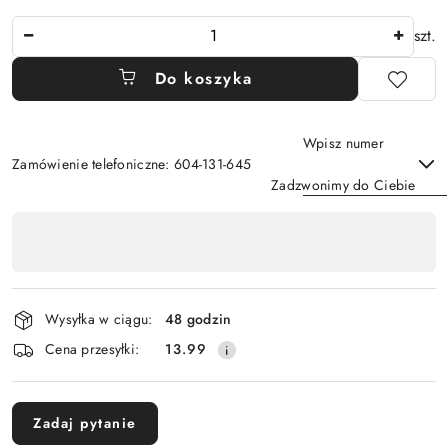
Ilość
szt.
Do koszyka
Wpisz numer
Zamówienie telefoniczne: 604-131-645
Zadzwonimy do Ciebie
Dostępność
,
Wyślij
płatność
i
Wysyłka w ciągu:
48 godzin
dostawa
Cena przesyłki:
13.99
Zadaj pytanie