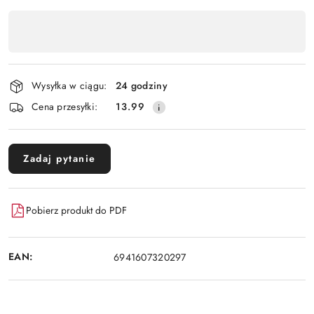
Dostępność
,
Wyślij
płatność
i
Wysyłka w ciągu:
24 godziny
dostawa
Cena przesyłki:
13.99
Zadaj pytanie
Pobierz produkt do PDF
EAN:
6941607320297