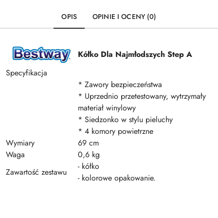
OPIS
OPINIE I OCENY (0)
Kółko Dla Najmłodszych Step A
Specyfikacja
* Zawory bezpieczeństwa
* Uprzednio przetestowany, wytrzymały
materiał winylowy
* Siedzonko w stylu pieluchy
* 4 komory powietrzne
Wymiary
69 cm
Waga
0,6 kg
- kółko
Zawartość zestawu
- kolorowe opakowanie.