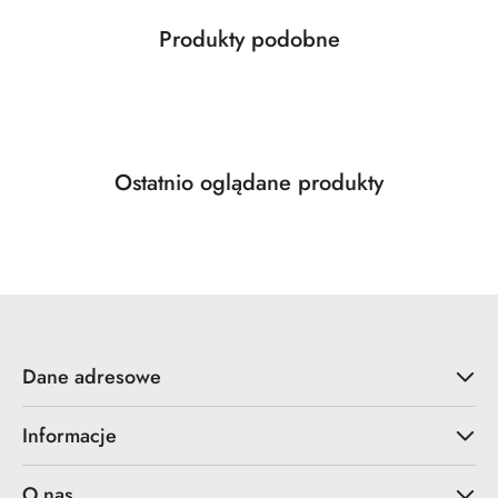
Produkty
Produkty podobne
Pomiń karuzelę produktów
o
statusie:
Produkty
Ostatnio oglądane produkty
Pomiń karuzelę produktów
o
statusie:
Dane adresowe
Informacje
O nas