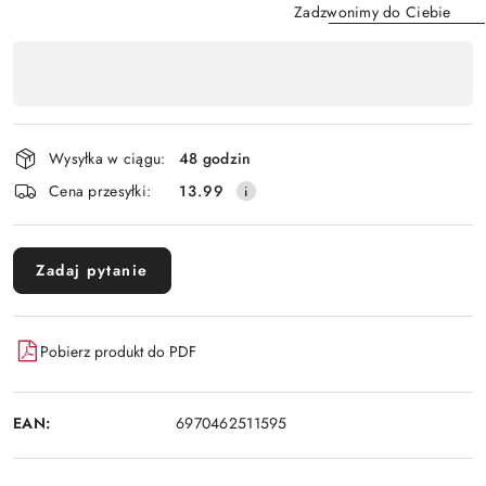
Zadzwonimy do Ciebie
Dostępność
,
Wyślij
płatność
i
Wysyłka w ciągu:
48 godzin
dostawa
Cena przesyłki:
13.99
Zadaj pytanie
Pobierz produkt do PDF
EAN:
6970462511595