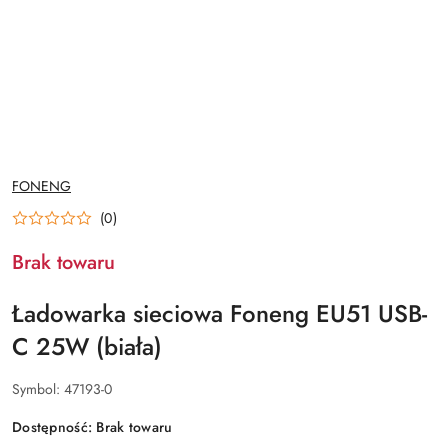
NAZWA
FONENG
PRODUCENTA:
(0)
Brak towaru
Ładowarka sieciowa Foneng EU51 USB-
C 25W (biała)
Symbol:
47193-0
Dostępność:
Brak towaru