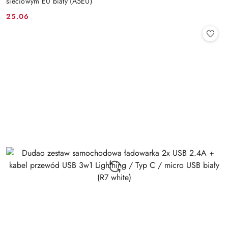
sieciowym EU biały (A5EU)
25.06
Cena: