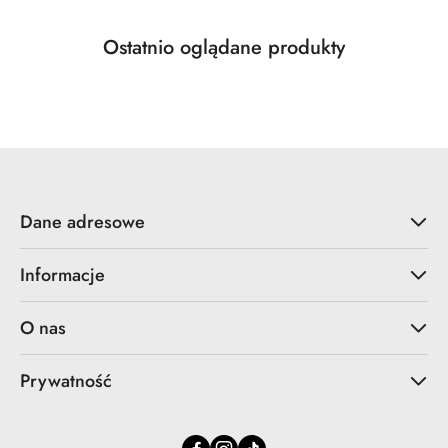
Produkty
Ostatnio oglądane produkty
Pomiń karuzelę produktów
o
statusie:
Dane adresowe
Informacje
O nas
Prywatność