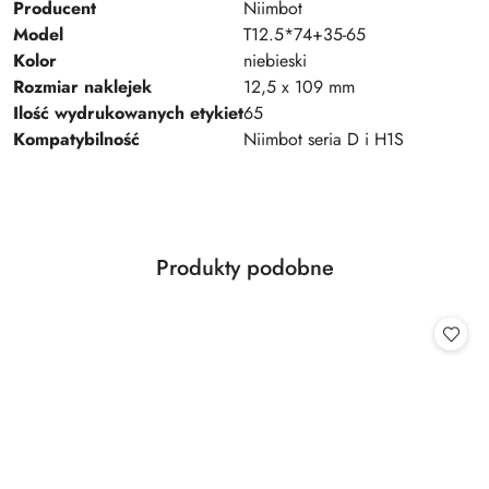
Producent
Niimbot
Model
T12.5*74+35-65
Kolor
niebieski
Rozmiar naklejek
12,5 x 109 mm
Ilość wydrukowanych etykiet
65
Kompatybilność
Niimbot seria D i H1S
Produkty
Produkty podobne
Pomiń karuzelę produktów
o
statusie: