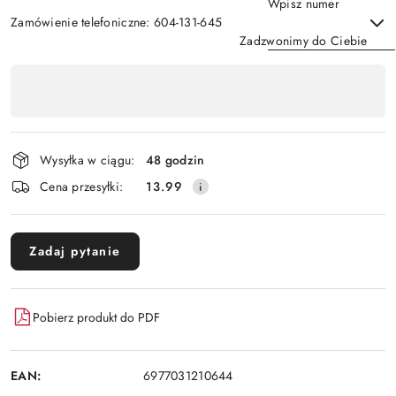
Wpisz numer
Zamówienie telefoniczne: 604-131-645
Zadzwonimy do Ciebie
Dostępność
,
Wyślij
płatność
i
Wysyłka w ciągu:
48 godzin
dostawa
Cena przesyłki:
13.99
Zadaj pytanie
Pobierz produkt do PDF
EAN:
6977031210644