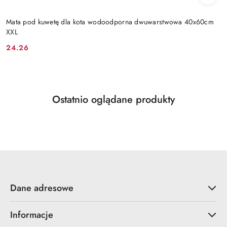
Mata pod kuwetę dla kota wodoodporna dwuwarstwowa 40x60cm
XXL
24.26
Cena:
Produkty
Ostatnio oglądane produkty
Pomiń karuzelę produktów
o
statusie:
Dane adresowe
Informacje