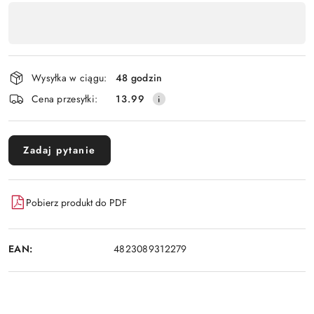
Dostępność
,
Wyślij
płatność
i
Wysyłka w ciągu:
48 godzin
dostawa
Cena przesyłki:
13.99
Zadaj pytanie
Pobierz produkt do PDF
EAN:
4823089312279