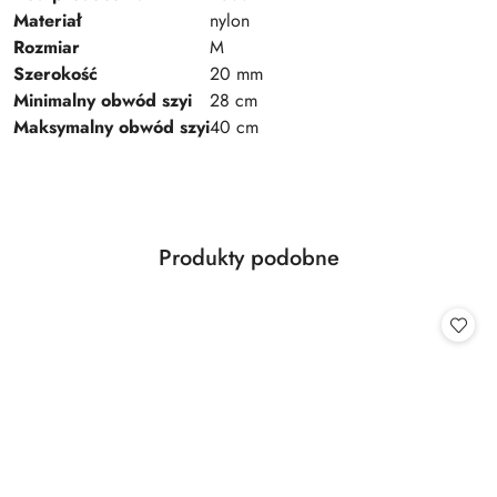
Materiał
nylon
Rozmiar
M
Szerokość
20 mm
Minimalny obwód szyi
28 cm
Maksymalny obwód szyi
40 cm
Produkty
Produkty podobne
Pomiń karuzelę produktów
o
statusie: