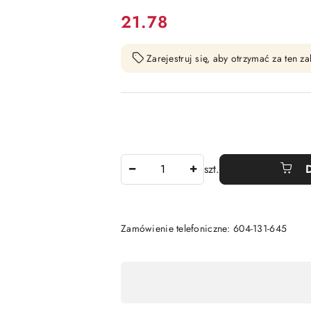
cena:
21.78
Zarejestruj się, aby otrzymać za ten 
Ilość
szt.
Zamówienie telefoniczne: 604-131-645
Dostępność
,