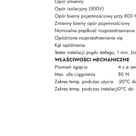
Opór zmienny
Opór izolacyjny (500V)
Opór bierny pojemnościowy przy 800 
Zmienny bierny opór pojemnościowy
Nominalna prędkość rozprzestrzeniania
Opóźnione rozprzestrzenianie się
Kąt opóźnienia
Tester instalacji prądu stałego, 1 min. (r
WŁAŚCIWOŚCI MECHANICZNE
Promień zgięcia
4 x ø ze
Max. siła ciągnienia
80 N
o
Zakres temp. podczas użycia
-20
C d
o
Zakres temp. podczas instalacji
0
C do 
Pomiń karuzelę produktów