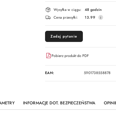
płatność
i
Wysyłka w ciągu:
48 godzin
dostawa
Cena przesyłki:
13.99
Zadaj pytanie
Pobierz produkt do PDF
EAN:
5901738558878
AMETRY
INFORMACJE DOT. BEZPIECZEŃSTWA
OPINI