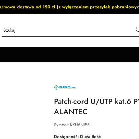
armowa dostawa od 150 zł (z wyłączeniem przesyłek pobraniowyc
NAZWA
PRODUCENTA:
ALANTEC
Patch-cord U/UTP kat.6 P
ALANTEC
Symbol:
KKU6NIE5
Dostępność:
Duża ilość