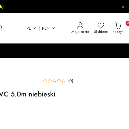
h)
|
PL
PLN
Moje konto
Ulubione
Koszyk
(0)
VC 5.0m niebieski