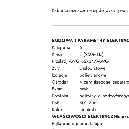
Kable przeznaczone są do wykonywani
BUDOWA I PARAMETRY ELEKTRY
Kategoria
6
Klasa
E (250MHz)
Przekrój AWG
4x2x24/7AWG
Żyły
wielodrutowe
Izolacja
polietylenowa
Ośrodek
4 pary skręcone, separat
Ekran
brak
Powłoka
poliwinyl o podwyższony
PoE
802.3 af
Kolor
niebieski
WŁAŚCIWOŚCI ELEKTRYCZNE prz
Pętla oporu prądu stałego