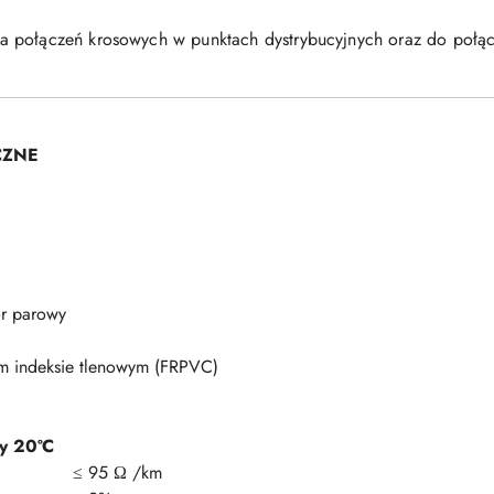
a połączeń krosowych w punktach dystrybucyjnych oraz do połą
CZNE
or parowy
m indeksie tlenowym (FRPVC)
y 20ºC
≤ 95 Ω /km