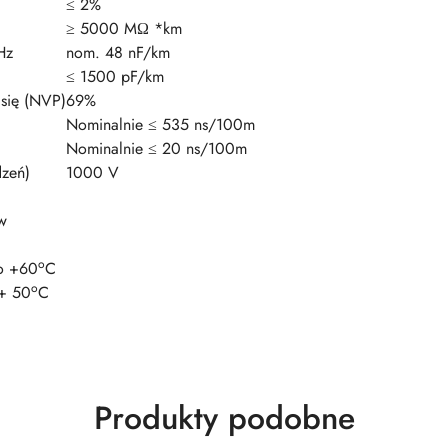
≤ 2%
≥ 5000 MΩ *km
Hz
nom. 48 nF/km
≤ 1500 pF/km
 się (NVP)
69%
Nominalnie ≤ 535 ns/100m
Nominalnie ≤ 20 ns/100m
dzeń)
1000 V
w
o
o +60
C
o
+ 50
C
Produkty
Produkty podobne