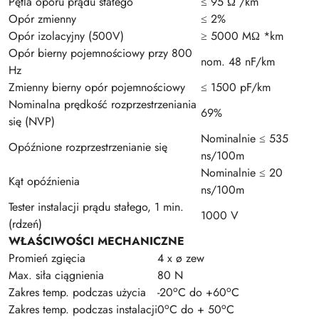
Pętla oporu prądu stałego
≤ 95 Ω /km
Opór zmienny
≤ 2%
Opór izolacyjny (500V)
≥ 5000 MΩ *km
Opór bierny pojemnościowy przy 800
nom. 48 nF/km
Hz
Zmienny bierny opór pojemnościowy
≤ 1500 pF/km
Nominalna prędkość rozprzestrzeniania
69%
się (NVP)
Nominalnie ≤ 535
Opóźnione rozprzestrzenianie się
ns/100m
Nominalnie ≤ 20
Kąt opóźnienia
ns/100m
Tester instalacji prądu stałego, 1 min.
1000 V
(rdzeń)
WŁAŚCIWOŚCI MECHANICZNE
Promień zgięcia
4 x ø zew
Max. siła ciągnienia
80 N
o
o
Zakres temp. podczas użycia
-20
C do +60
C
o
o
Zakres temp. podczas instalacji
0
C do + 50
C