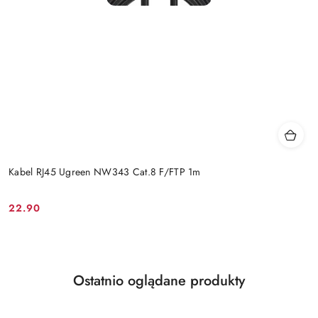
Kabel RJ45 Ugreen NW343 Cat.8 F/FTP 1m
22.90
Cena:
Produkty
Ostatnio oglądane produkty
Pomiń karuzelę produktów
o
statusie: