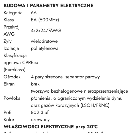
BUDOWA I PARAMETRY ELEKTRYCZNE
Kategoria
6A
Klasa
EA (500MHz)
Przekrój
4x2x24/7AWG
AWG
Żyły
wielodrutowe
Izolacja
polietylenowa
Klasyfikacja
ogniowa CPR
Eca
(Euroklasa)
Ośrodek
4 pary skręcone, separator parowy
Ekran
brak
tworzywo bezhalogenowe nierozprzestrzeniające
Powłoka
płomienia, o ograniczonym wydzielaniu dymu
oraz gazów korozyjnych (LSOH/FRNC)
PoE
802.3 af
Kolor
czerwony
WŁAŚCIWOŚCI ELEKTRYCZNE przy 20ºC