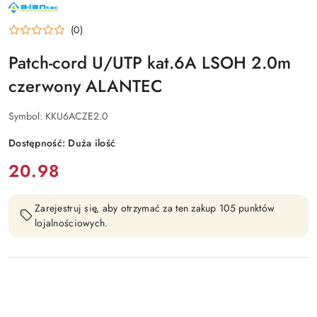
NAZWA
PRODUCENTA:
ALANTEC
(0)
Patch-cord U/UTP kat.6A LSOH 2.0m
czerwony ALANTEC
Symbol:
KKU6ACZE2.0
Dostępność:
Duża ilość
cena:
20.98
Zarejestruj się, aby otrzymać za ten zakup 105 punktów
lojalnościowych.