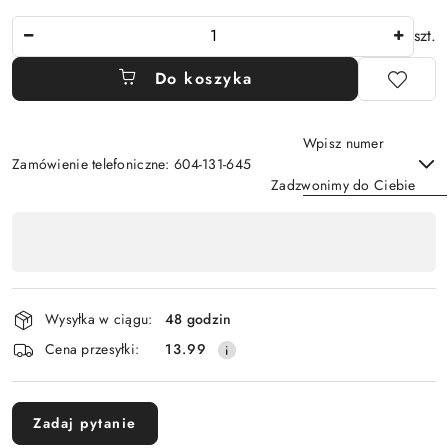
Ilość
szt.
Do koszyka
Wpisz numer
Zamówienie telefoniczne: 604-131-645
Zadzwonimy do Ciebie
Dostępność
,
Wyślij
płatność
i
Wysyłka w ciągu:
48 godzin
dostawa
Cena przesyłki:
13.99
Zadaj pytanie