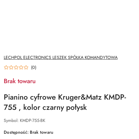
NAZWA
LECHPOL ELECTRONICS LESZEK SPÓŁKA KOMANDYTOWA
PRODUCENTA:
(0)
Brak towaru
Pianino cyfrowe Kruger&Matz KMDP-
755 , kolor czarny połysk
Symbol:
KMDP-755-BK
Dostępność:
Brak towaru