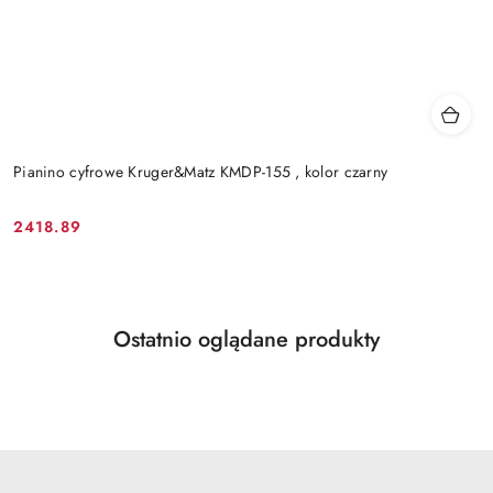
Pianino cyfrowe Kruger&Matz KMDP-155 , kolor czarny
2418.89
Cena:
Produkty
Ostatnio oglądane produkty
Pomiń karuzelę produktów
o
statusie: