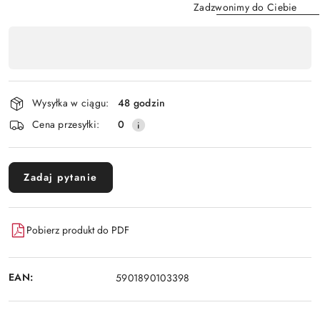
Zadzwonimy do Ciebie
Dostępność
,
Wyślij
płatność
i
Wysyłka w ciągu:
48 godzin
dostawa
Cena przesyłki:
0
Zadaj pytanie
Pobierz produkt do PDF
EAN:
5901890103398