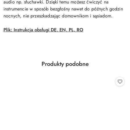
audio np. słuchawki. Dzięki temu możesz ćwiczyć na
instrumencie w sposób bezgłośny nawet do późnych godzin
nocnych, nie przeszkadzając domownikom i sąsiadom.
Plik: Instrukcja obsługi DE, EN, PL, RO
Produkty
Produkty podobne
Pomiń karuzelę produktów
o
statusie: