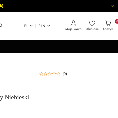
h)
|
PL
PLN
Moje konto
Ulubione
Koszyk
(0)
y Niebieski