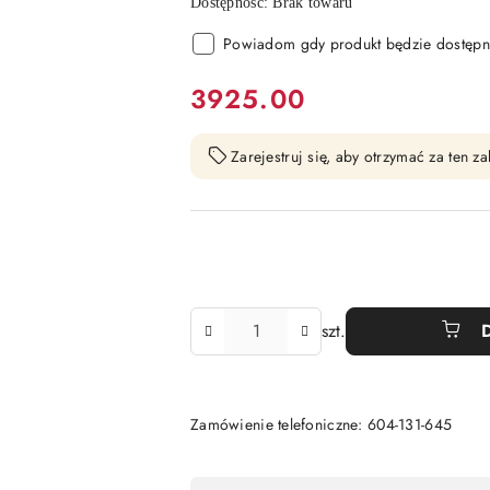
Dostępność:
Brak towaru
Powiadom gdy produkt będzie dostępn
cena:
3925.00
Zarejestruj się, aby otrzymać za ten 
Ilość
szt.
Zamówienie telefoniczne: 604-131-645