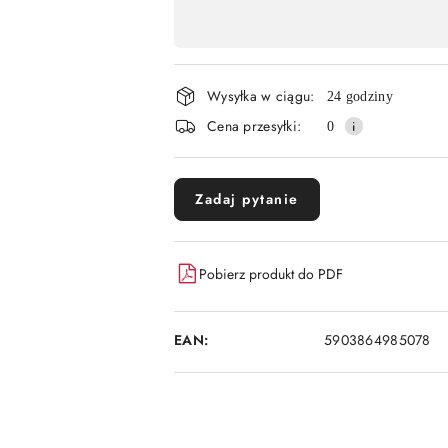
Dostępność
,
płatność
Wysyłka w ciągu:
i
24 godziny
Cena przesyłki:
0
dostawa
Zadaj pytanie
Pobierz produkt do PDF
EAN:
5903864985078