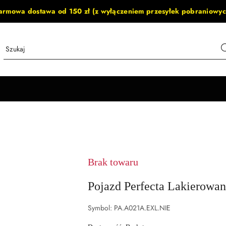
armowa dostawa od 150 zł (z wyłączeniem przesyłek pobraniowyc
Brak towaru
Pojazd Perfecta Lakierowan
Symbol:
PA.A021A.EXL.NIE