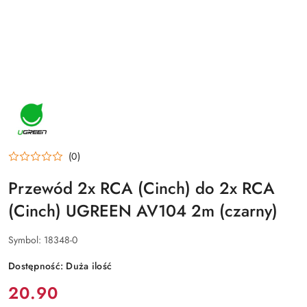
NAZWA
PRODUCENTA:
UGREEN
(0)
Przewód 2x RCA (Cinch) do 2x RCA
(Cinch) UGREEN AV104 2m (czarny)
Symbol:
18348-0
Dostępność:
Duża ilość
cena:
20.90