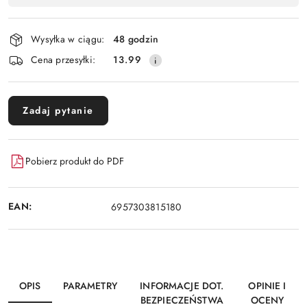
Wyślij
płatność
i
Wysyłka w ciągu:
48 godzin
dostawa
Cena przesyłki:
13.99
Zadaj pytanie
Pobierz produkt do PDF
EAN:
6957303815180
OPIS
PARAMETRY
INFORMACJE DOT.
OPINIE I
BEZPIECZEŃSTWA
OCENY