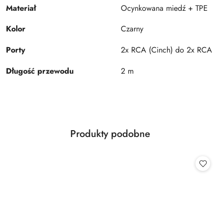
Materiał
Ocynkowana miedź + TPE
Kolor
Czarny
Porty
2x RCA (Cinch) do 2x RCA (
Długość przewodu
2 m
Produkty
Produkty podobne
Pomiń karuzelę produktów
o
statusie: