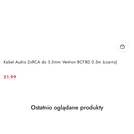
Kabel Audio 2xRCA do 3.5mm Vention BCFBD 0.5m (czarny)
21.99
Cena:
Produkty
Ostatnio oglądane produkty
Pomiń karuzelę produktów
o
statusie: