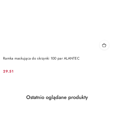
Ramka maskująca do skrzynki 100 par ALANTEC
29.51
Cena:
Produkty
Ostatnio oglądane produkty
Pomiń karuzelę produktów
o
statusie: