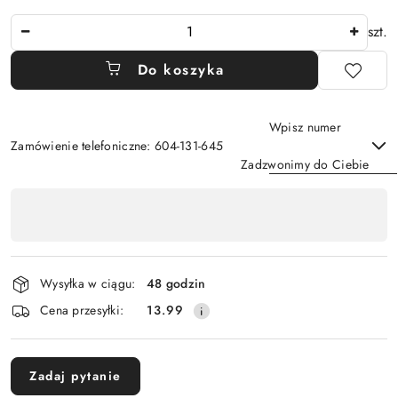
Ilość
szt.
Do koszyka
Wpisz numer
Zamówienie telefoniczne: 604-131-645
Zadzwonimy do Ciebie
Dostępność
,
Wyślij
płatność
i
Wysyłka w ciągu:
48 godzin
dostawa
Cena przesyłki:
13.99
Zadaj pytanie