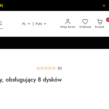
h)
|
PL
PLN
Moje konto
Ulubione
Koszyk
(0)
wy, obsługujący 8 dysków