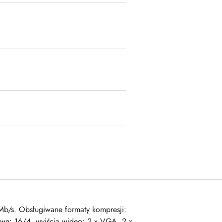
Mb/s. Obsługiwane formaty kompresji:
we: 16/4, wyjścia wideo: 2 x VGA, 2 x