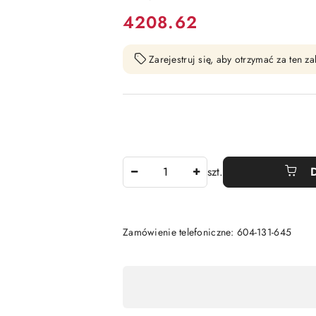
cena:
4208.62
Zarejestruj się, aby otrzymać za ten 
Ilość
szt.
Zamówienie telefoniczne: 604-131-645
Dostępność
,