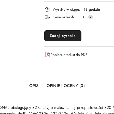
płatność
i
Wysyłka w ciągu:
48 godzin
dostawa
Cena przesyłki:
0
Zadaj pytanie
Pobierz produkt do PDF
OPIS
OPINIE I OCENY (0)
IONAL obsługujący 32-kanały, o maksymalnej przepustowości 320 
arzanie: 4x4K / 16x1080p / 32x720p. Wejścia / wyjścia alarmo