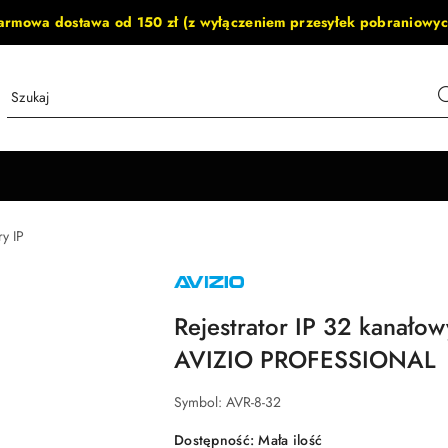
armowa dostawa od 150 zł (z wyłączeniem przesyłek pobraniowyc
ry IP
NAZWA
PRODUCENTA:
AVIZIO
Rejestrator IP 32 kanało
AVIZIO PROFESSIONAL
Symbol:
AVR-8-32
Dostępność:
Mała ilość