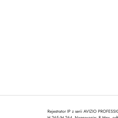
Rejestrator IP z serii AVIZIO PROFESS
H.265/H.264. Nagrywanie: 8 Mpx, odtw