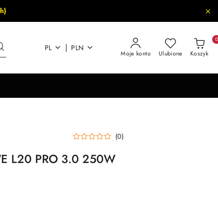
h)
|
PL
PLN
Moje konto
Ulubione
Koszyk
(0)
WE L20 PRO 3.0 250W