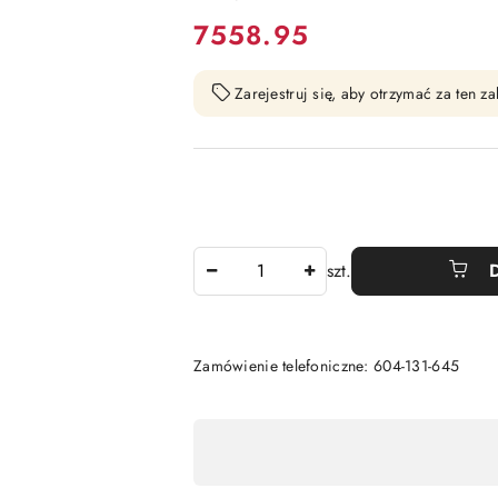
cena:
7558.95
Zarejestruj się, aby otrzymać za ten 
Ilość
szt.
Zamówienie telefoniczne: 604-131-645
Dostępność
,