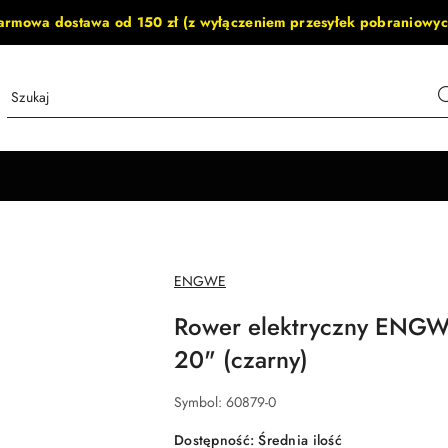
armowa dostawa od 150 zł (z wyłączeniem przesyłek pobraniowyc
NAZWA
ENGWE
PRODUCENTA:
Rower elektryczny ENG
20" (czarny)
Symbol:
60879-0
Dostępność:
Średnia ilość