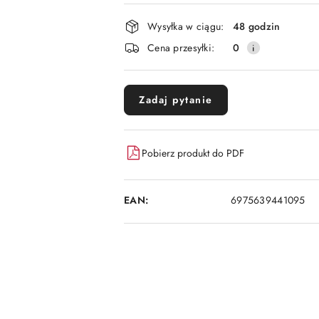
płatność
i
Wysyłka w ciągu:
48 godzin
dostawa
Cena przesyłki:
0
Zadaj pytanie
Pobierz produkt do PDF
EAN:
6975639441095