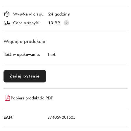
Wyślij
płatność
i
Wysyłka w ciągu:
24 godziny
dostawa
Cena przesyłki:
13.99
Więcej o produkcie
Ilość w opakowaniu:
1 szt.
Zadaj pytanie
Pobierz produkt do PDF
EAN:
874059001505