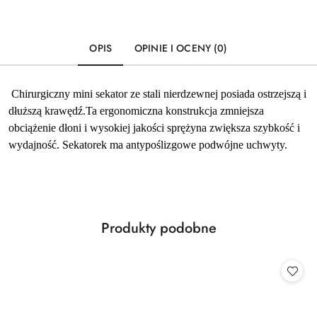
OPIS
OPINIE I OCENY (0)
Chirurgiczny mini sekator ze stali nierdzewnej posiada ostrzejszą i
dłuższą krawędź.Ta ergonomiczna konstrukcja zmniejsza
obciążenie dłoni i wysokiej jakości sprężyna zwiększa szybkość i
wydajność. Sekatorek ma antypoślizgowe podwójne uchwyty.
Produkty
Produkty podobne
Pomiń karuzelę produktów
o
statusie: