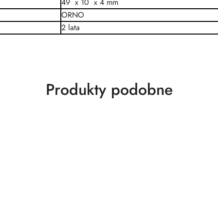
49 x 10 x 4 mm
ORNO
2 lata
Produkty
Produkty podobne
o
statusie: