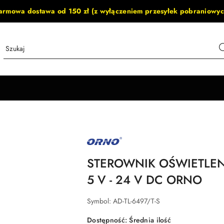
armowa dostawa od 150 zł (z wyłączeniem przesyłek pobraniowyc
NAZWA
PRODUCENTA:
ORNO
STEROWNIK OŚWIETLENI
5 V - 24 V DC ORNO
Symbol:
AD-TL-6497/T-S
Dostępność:
Średnia ilość