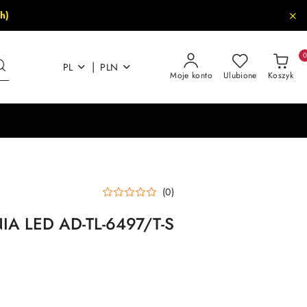
h)
|
PL
PLN
Moje konto
Ulubione
Koszyk
(0)
A LED AD-TL-6497/T-S