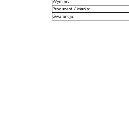
Wymiary
:
Producent / Marka
:
Gwarancja
:
Pomiń karuzelę produktów