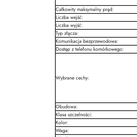
Całkowity maksymalny prąd
:
Liczba wejść
:
Liczba wyjść
:
Typ złącza
:
Komunikacja bezprzewodowa
:
Dostęp z telefonu komórkowego
:
Wybrane cechy
:
Obudowa
:
Klasa szczelności
:
Kolor
:
Waga
: