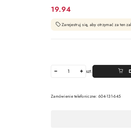
cena:
19.94
Zarejestruj się, aby otrzymać za ten 
Ilość
szt.
Zamówienie telefoniczne: 604-131-645
Dostępność
,