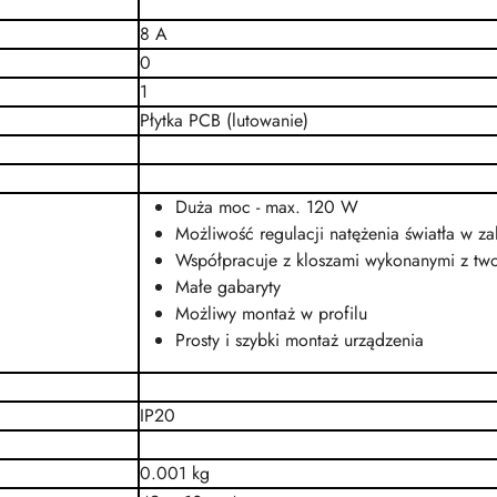
8 A
0
1
Płytka PCB (lutowanie)
Duża moc - max. 120 W
Możliwość regulacji natężenia światła w za
Współpracuje z kloszami wykonanymi z tw
Małe gabaryty
Możliwy montaż w profilu
Prosty i szybki montaż urządzenia
IP20
0.001 kg