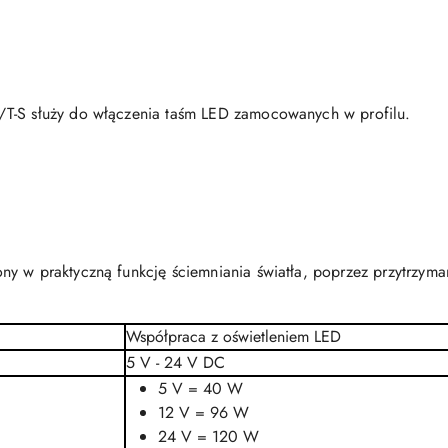
/T-S służy do włączenia taśm LED zamocowanych w profilu.
y w praktyczną funkcję ściemniania światła, poprzez przytrzyma
Współpraca z oświetleniem LED
5 V - 24 V
DC
5 V = 40 W
12 V = 96 W
24 V = 120 W