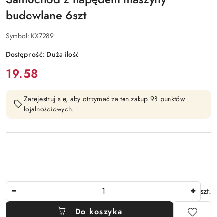
budowlane 6szt
Symbol:
KX7289
Dostępność:
Duża ilość
cena:
19.58
Zarejestruj się, aby otrzymać za ten zakup 98 punktów
lojalnościowych.
Ilość
szt.
Do koszyka