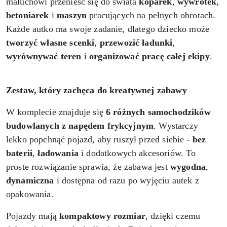
maluchowi przenieść się do świata
koparek
,
wywrotek
,
betoniarek
i
maszyn
pracujących na pełnych obrotach.
Każde autko ma swoje zadanie, dlatego dziecko może
tworzyć własne scenki
,
przewozić ładunki
,
wyrównywać teren
i
organizować pracę całej ekipy
.
Zestaw, który zachęca do kreatywnej zabawy
W komplecie znajduje się
6 różnych samochodzików
budowlanych z napędem frykcyjnym
. Wystarczy
lekko popchnąć pojazd, aby ruszył przed siebie -
bez
baterii
,
ładowania
i dodatkowych akcesoriów. To
proste rozwiązanie sprawia, że zabawa jest
wygodna
,
dynamiczna
i dostępna od razu po wyjęciu autek z
opakowania.
Pojazdy mają
kompaktowy rozmiar
, dzięki czemu