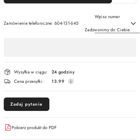
Wpisz numer
Zamówienie telefoniczne: 604-131-645
Zadzwonimy do Ciebie
Dostępność
,
Wyślij
płatność
i
Wysyłka w ciągu:
24 godziny
dostawa
Cena przesyłki:
13.99
Zadaj pytanie
Pobierz produkt do PDF