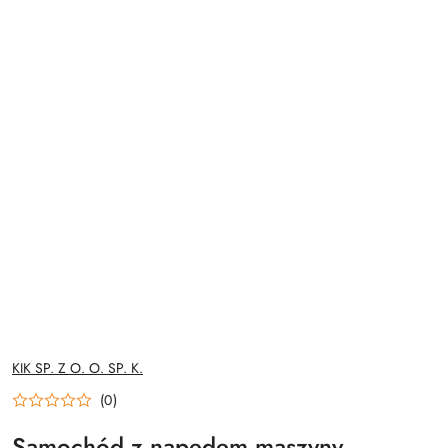
NAZWA
KIK SP. Z O. O. SP. K.
PRODUCENTA:
(0)
Samochód z napędem maszyny