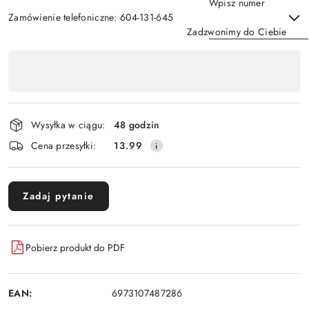
Wpisz numer
Zamówienie telefoniczne: 604-131-645
Zadzwonimy do Ciebie
Dostępność
,
Wyślij
płatność
i
Wysyłka w ciągu:
48 godzin
dostawa
Cena przesyłki:
13.99
Zadaj pytanie
Pobierz produkt do PDF
EAN:
6973107487286