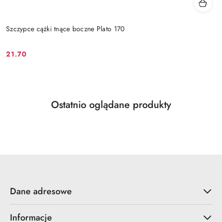
Szczypce cążki tnące boczne Plato 170
21.70
Cena:
Produkty
Ostatnio oglądane produkty
Pomiń karuzelę produktów
o
statusie:
Dane adresowe
Informacje