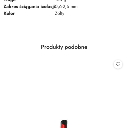
Zakres ściągania izolacji
0,6-2,6 mm
Kolor
Żółty
Produkty
Produkty podobne
Pomiń karuzelę produktów
o
statusie: