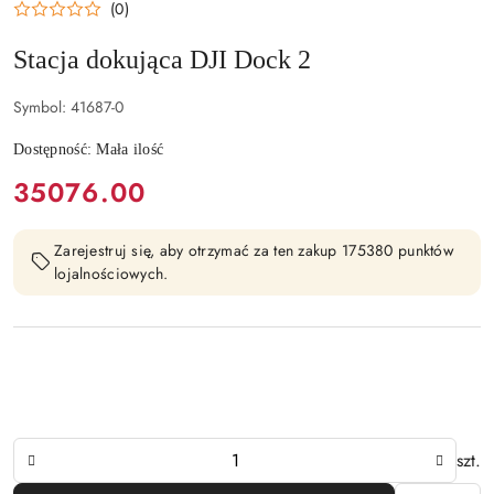
(0)
ENTERPRISE
Stacja dokująca DJI Dock 2
Symbol:
41687-0
Dostępność:
Mała ilość
cena:
35076.00
Zarejestruj się, aby otrzymać za ten zakup 175380 punktów
lojalnościowych.
Ilość
szt.