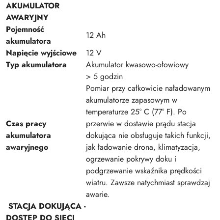
AKUMULATOR
AWARYJNY
Pojemność
12 Ah
akumulatora
Napięcie wyjściowe
12 V
Typ akumulatora
Akumulator kwasowo-ołowiowy
> 5 godzin
Pomiar przy całkowicie naładowanym
akumulatorze zapasowym w
temperaturze 25° C (77° F). ‌Po
Czas pracy
przerwie w dostawie prądu stacja
akumulatora
dokująca nie obsługuje takich funkcji,
awaryjnego
jak ładowanie drona, klimatyzacja,
ogrzewanie pokrywy doku i
podgrzewanie wskaźnika prędkości
wiatru. Zawsze natychmiast sprawdzaj
awarie.
STACJA DOKUJĄCA -
DOSTĘP DO SIECI