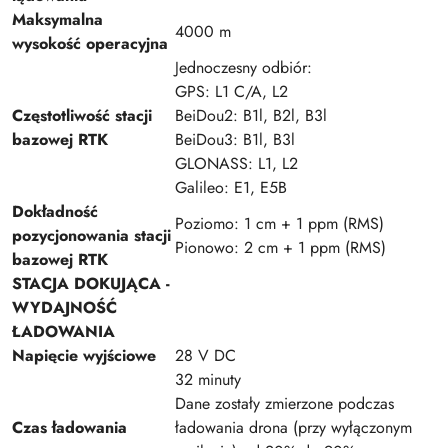
Maksymalna
4000 m
wysokość operacyjna
Jednoczesny odbiór:
GPS: L1 C/A, L2
Częstotliwość stacji
BeiDou2: B1l, B2l, B3l
bazowej RTK
BeiDou3: B1l, B3l
GLONASS: L1, L2
Galileo: E1, E5B
Dokładność
Poziomo: 1 cm + 1 ppm (RMS)
pozycjonowania stacji
Pionowo: 2 cm + 1 ppm (RMS)
bazowej RTK
STACJA DOKUJĄCA -
WYDAJNOŚĆ
ŁADOWANIA
Napięcie wyjściowe
28 V DC
32 minuty
Dane zostały zmierzone podczas
Czas ładowania
ładowania drona (przy wyłączonym