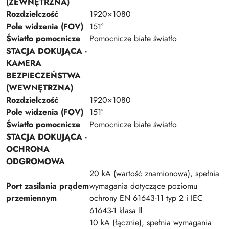
(ZEWNĘTRZNA)
Rozdzielczość
1920×1080
Pole widzenia (FOV)
151°
Światło pomocnicze
Pomocnicze białe światło
STACJA DOKUJĄCA -
KAMERA
BEZPIECZEŃSTWA
(WEWNĘTRZNA)
Rozdzielczość
1920×1080
Pole widzenia (FOV)
151°
Światło pomocnicze
Pomocnicze białe światło
STACJA DOKUJĄCA -
OCHRONA
ODGROMOWA
20 kA (wartość znamionowa), spełnia
Port zasilania prądem
wymagania dotyczące poziomu
przemiennym
ochrony EN 61643-11 typ 2 i IEC
61643-1 klasa Ⅱ
10 kA (łącznie), spełnia wymagania