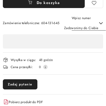
Do koszyka
Wpisz numer
Zamówienie telefoniczne: 604-131-645
Zadzwonimy do Ciebie
Dostępność
,
Wyślij
płatność
i
Wysyłka w ciągu:
48 godzin
dostawa
Cena przesyłki:
0
Zadaj pytanie
Pobierz produkt do PDF