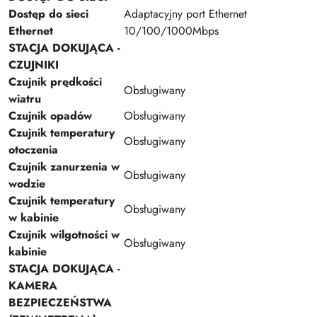
Dostęp do sieci
Adaptacyjny port Ethernet
Ethernet
10/100/1000Mbps
STACJA DOKUJĄCA -
CZUJNIKI
Czujnik prędkości
Obsługiwany
wiatru
Czujnik opadów
Obsługiwany
Czujnik temperatury
Obsługiwany
otoczenia
Czujnik zanurzenia w
Obsługiwany
wodzie
Czujnik temperatury
Obsługiwany
w kabinie
Czujnik wilgotności w
Obsługiwany
kabinie
STACJA DOKUJĄCA -
KAMERA
BEZPIECZEŃSTWA