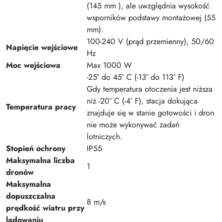
(145 mm ), ale uwzględnia wysokość
wsporników podstawy montażowej (55
mm).
100-240 V (prąd przemienny), 50/60
Napięcie wejściowe
Hz
Moc wejściowa
Max 1000 W
-25° do 45° C (-13° do 113° F)
Gdy temperatura otoczenia jest niższa
niż -20° C (-4° F), stacja dokująca
Temperatura pracy
znajduje się w stanie gotowości i dron
nie może wykonywać zadań
lotniczych.
Stopień ochrony
IP55
Maksymalna liczba
1
dronów
Maksymalna
dopuszczalna
8 m/s
prędkość wiatru przy
lądowaniu