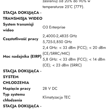
zasilaniu) od 20% do 90% w
temperaturze 25°C (77°F).
STACJA DOKUJĄCA -
TRANSMISJA WIDEO
System transmisji
O3 Enterprise
wideo
2,4000-2,4835 GHz
Częstotliwość pracy
5,725-5,850 GHz
2,4 GHz: < 33 dBm (FCC); < 20 dBm
(CE/SRRC/MIC)
Moc nadajnika (EIRP)
5,8 GHz: < 33 dBm (FCC); < 14 dBm
(CE); < 23 dBm (SRRC)
STACJA DOKUJĄCA -
SYSTEM
CHŁODZENIA
Napięcie pracy
28 V DC
Typ systemu
Klimatyzacja TEC
chłodzenia
STACJA DOKUJĄCA -