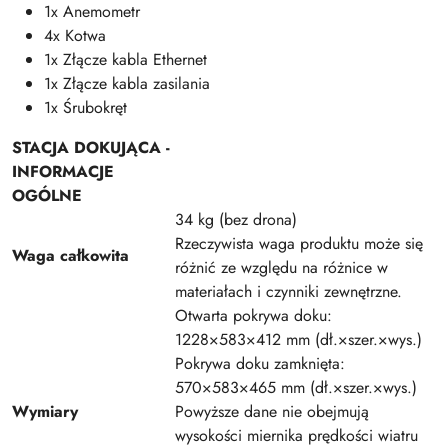
1x Anemometr
4x Kotwa
1x Złącze kabla Ethernet
1x Złącze kabla zasilania
1x Śrubokręt
STACJA DOKUJĄCA -
INFORMACJE
OGÓLNE
34 kg (bez drona)
Rzeczywista waga produktu może się
Waga całkowita
różnić ze względu na różnice w
materiałach i czynniki zewnętrzne.
Otwarta pokrywa doku:
1228×583×412 mm (dł.×szer.×wys.)
Pokrywa doku zamknięta:
570×583×465 mm (dł.×szer.×wys.)
Wymiary
Powyższe dane nie obejmują
wysokości miernika prędkości wiatru