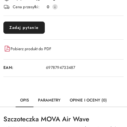
dostawa
Cena przesyłki:
0
Zadaj pytanie
Pobierz produkt do PDF
EAN:
6978794733487
OPIS
PARAMETRY
OPINIE I OCENY (0)
Szczoteczka MOVA Air Wave