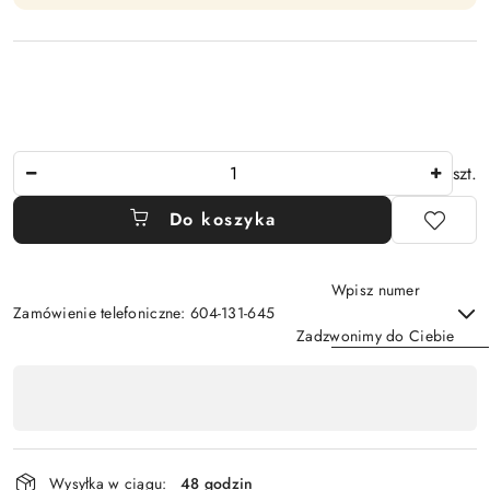
Ilość
szt.
Do koszyka
Wpisz numer
Zamówienie telefoniczne: 604-131-645
Zadzwonimy do Ciebie
Dostępność
,
Wyślij
płatność
i
Wysyłka w ciągu:
48 godzin