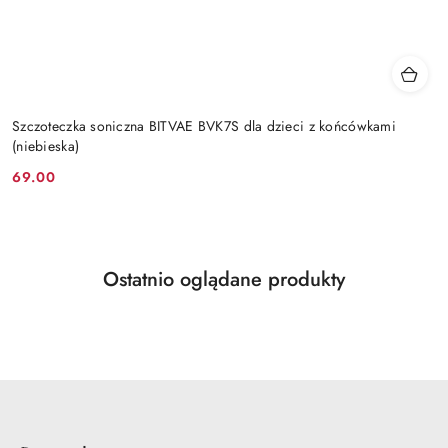
Szczoteczka soniczna BITVAE BVK7S dla dzieci z końcówkami
(niebieska)
69.00
Cena:
Produkty
Ostatnio oglądane produkty
Pomiń karuzelę produktów
o
statusie: