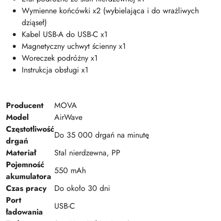
Wymienne końcówki x2 (wybielająca i do wrażliwych
dziąseł)
Kabel USB-A do USB-C x1
Magnetyczny uchwyt ścienny x1
Woreczek podróżny x1
Instrukcja obsługi x1
Producent
MOVA
Model
AirWave
Częstotliwość
Do 35 000 drgań na minutę
drgań
Materiał
Stal nierdzewna, PP
Pojemność
550 mAh
akumulatora
Czas pracy
Do około 30 dni
Port
USB-C
ładowania