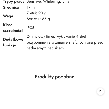
Tryby pracy
Sensitive, Whitening, Smart
Średnica
17 mm
Z etui: 90 g
Waga
Bez etui: 68 g
Klasa
IPX8
szczelności
2-minutowy timer, wykrywanie 4 stref,
Dodatkowe
przypomnienia o zmianie strefy, ochrona przed
funkcje
nadmiernym naciskiem
Produkty
Produkty podobne
Pomiń karuzelę produktów
o
statusie: