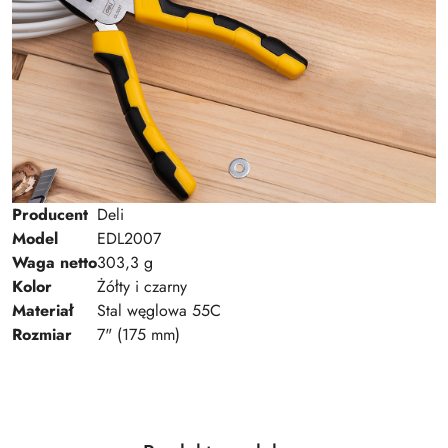
Producent
Deli
Model
EDL2007
Waga netto
303,3 g
Kolor
Żółty i czarny
Materiał
Stal węglowa 55C
Rozmiar
7" (175 mm)