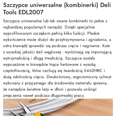
Szczypce uniwersalne (kombinerki) Deli
Tools EDL2007
Szczypce uniwersalne lub tak zwane kombinerki to jedne z
najbardziej popularnych narzędzi. Dzięki specjalnie
wyprofilowanym szczękom pełnią kilka funkcji. Płaskie
wykończenie może służyć do przytrzymywania i zgniatania, a
ostra krawędź sprawdzi się podczas cięcia i naginania. Kute
z wysokiej jakości stali węglowej - wyróżniają się imponującą
wytrzymałością i długą trwałością. Szczypce zostały
wyposażone w krawędzie tnące hartowane z wysoką
częstotliwością, które cechują się twardością 54-62HRC i
dużą zdolnością cięcia. Dwukolorowy, ergonomiczny uchwyt
wykonany z przyjaznego dla środowiska materiału sprawia,
że narzędzie świetnie leży w dłoni i pozwala uniknąć
zmęczenia nawet podczas długotrwałej pracy.