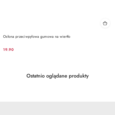
Osłona przeciwpyłowa gumowa na wiertło
19.90
Cena:
Produkty
Ostatnio oglądane produkty
Pomiń karuzelę produktów
o
statusie: