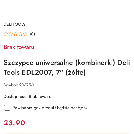
NAZWA
DELI TOOLS
PRODUCENTA:
(0)
Brak towaru
Szczypce uniwersalne (kombinerki) Deli
Tools EDL2007, 7" (żółte)
Symbol:
20675-0
Dostępność:
Brak towaru
Powiadom gdy produkt będzie dostępny
cena:
23.90