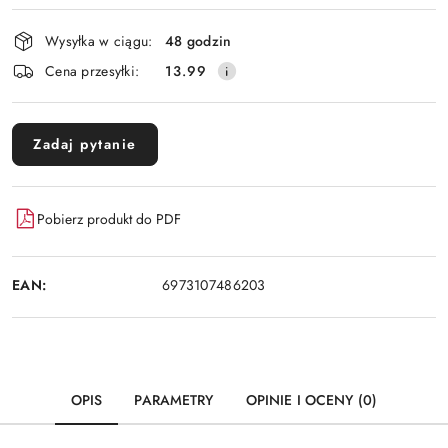
płatność
i
Wysyłka w ciągu:
48 godzin
dostawa
Cena przesyłki:
13.99
Zadaj pytanie
Pobierz produkt do PDF
EAN:
6973107486203
OPIS
PARAMETRY
OPINIE I OCENY (0)