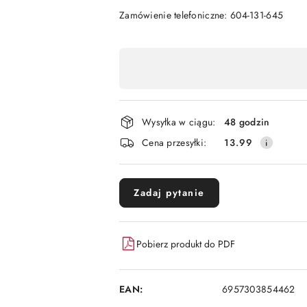
Zamówienie telefoniczne: 604-131-645
Dostępność
,
płatność
i
Wysyłka w ciągu:
48 godzin
dostawa
Cena przesyłki:
13.99
Zadaj pytanie
Pobierz produkt do PDF
EAN:
6957303854462