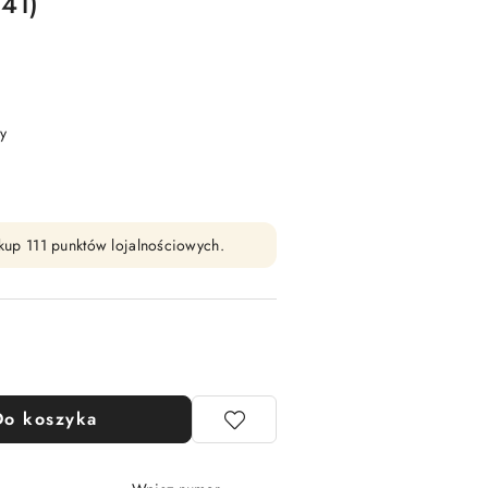
41)
y
zakup 111 punktów lojalnościowych.
Do koszyka