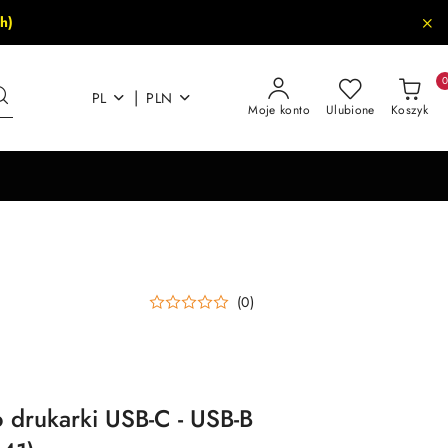
h)
|
PL
PLN
Moje konto
Ulubione
Koszyk
(0)
 drukarki USB-C - USB-B