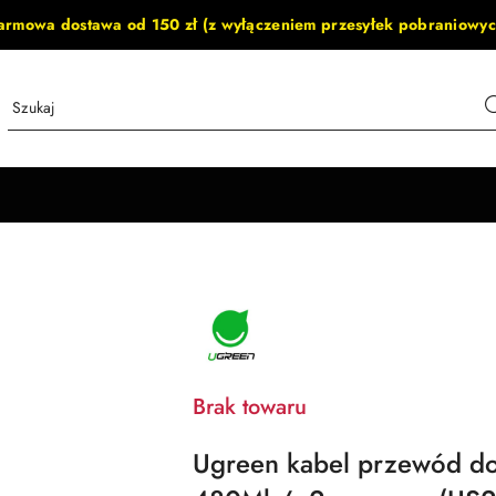
armowa dostawa od 150 zł (z wyłączeniem przesyłek pobraniowyc
NAZWA
PRODUCENTA:
UGREEN
Brak towaru
Ugreen kabel przewód do