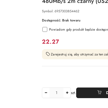
480Mb/s 2m czarny (US2
Symbol:
6957303854462
Dostępność:
Brak towaru
Powiadom gdy produkt będzie dostępn
cena:
22.27
Zarejestruj się, aby otrzymać za ten 
Ilość
szt.