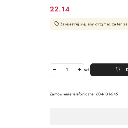
cena:
22.14
Zarejestruj się, aby otrzymać za ten 
Ilość
szt.
Zamówienie telefoniczne: 604-131-645
Dostępność
,