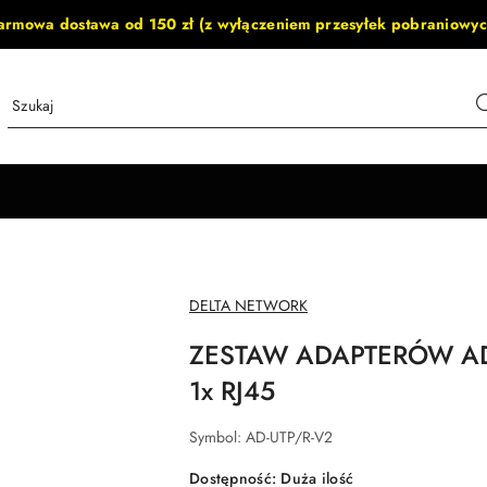
armowa dostawa od 150 zł (z wyłączeniem przesyłek pobraniowyc
NAZWA
DELTA NETWORK
PRODUCENTA:
ZESTAW ADAPTERÓW AD-
1x RJ45
Symbol:
AD-UTP/R-V2
Dostępność:
Duża ilość