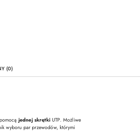
Y (0)
a pomocą
jednej skrętki
UTP. Możliwe
nik wyboru par przewodów, którymi