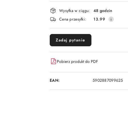
płatność
i
Wysyłka w ciągu:
48 godzin
dostawa
Cena przesyłki:
13.99
Zadaj pytanie
Pobierz produkt do PDF
EAN:
5902887099625