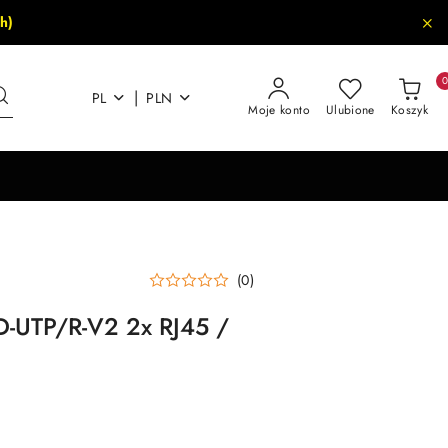
h)
|
PL
PLN
Moje konto
Ulubione
Koszyk
(0)
UTP/R-V2 2x RJ45 /