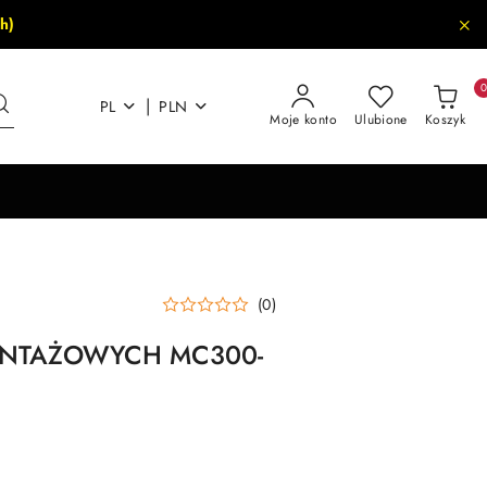
h)
|
PL
PLN
Moje konto
Ulubione
Koszyk
(0)
ONTAŻOWYCH MC300-