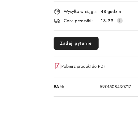
płatność
i
Wysyłka w ciągu:
48 godzin
dostawa
Cena przesyłki:
13.99
Zadaj pytanie
Pobierz produkt do PDF
EAN:
5901508430717