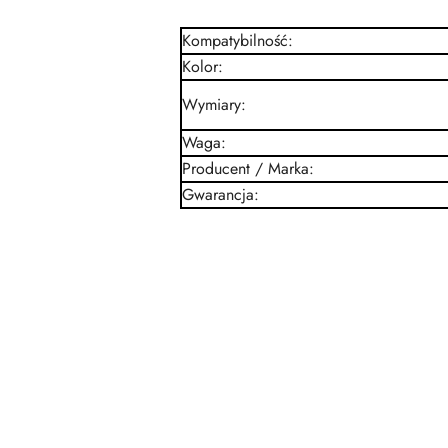
Kompatybilność
:
Kolor
:
Wymiary
:
Waga
:
Producent / Marka
:
Gwarancja
:
Pomiń karuzelę produktów