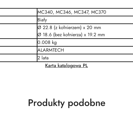
MC340, MC346, MC347, MC370
Biały
Ø 22.8 (z kołnierzem) x 20 mm
Ø 18.6 (bez kołnierza) x 19.2 mm
0.008 kg
ALARMTECH
2 lata
Karta katalogowa PL
Produkty
Produkty podobne
o
statusie: