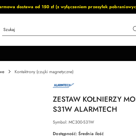
armowa dostawa od 150 zł (z wyłączeniem przesyłek pobraniowyc
owe
Kontaktrony (czujki magnetyczne)
NAZWA
PRODUCENTA:
ALARMTECH
ZESTAW KOŁNIERZY M
S31W ALARMTECH
Symbol:
MC300-S31W
Dostępność:
Średnia ilość