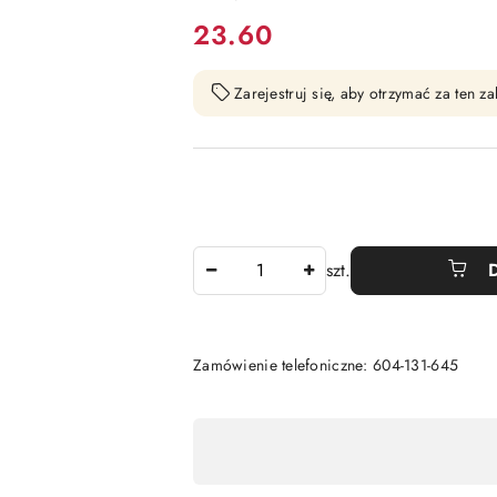
cena:
23.60
Zarejestruj się, aby otrzymać za ten 
Ilość
szt.
Zamówienie telefoniczne: 604-131-645
Dostępność
,